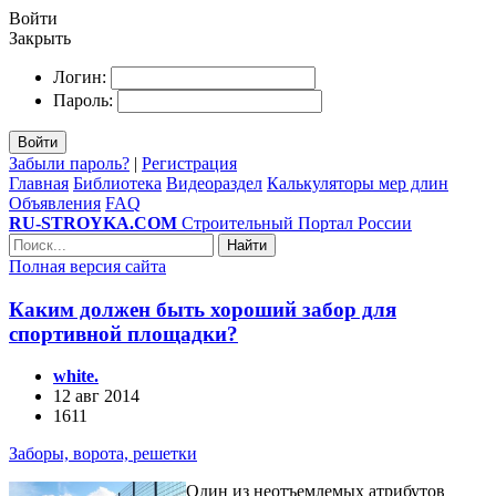
Войти
Закрыть
Логин:
Пароль:
Войти
Забыли пароль?
|
Регистрация
Главная
Библиотека
Видеораздел
Калькуляторы мер длин
Объявления
FAQ
RU-STROYKA.COM
Строительный Портал России
Найти
Полная версия сайта
Каким должен быть хороший забор для
спортивной площадки?
white.
12 авг 2014
1611
Заборы, ворота, решетки
Один из неотъемлемых атрибутов