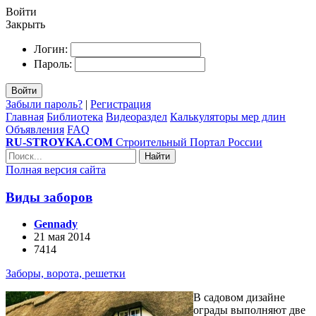
Войти
Закрыть
Логин:
Пароль:
Войти
Забыли пароль?
|
Регистрация
Главная
Библиотека
Видеораздел
Калькуляторы мер длин
Объявления
FAQ
RU-STROYKA.COM
Строительный Портал России
Найти
Полная версия сайта
Виды заборов
Gennady
21 мая 2014
7414
Заборы, ворота, решетки
В садовом дизайне
ограды выполняют две