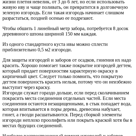
жизни плетня невелик, от 3 до 6 лет, но если использовать
живую иву и чаще поливать, он превратится в долговечную
зеленую изгородь. Если такая изгородь начинает слишком
разрастаться, поздней осенью ее подрезают.
Чтобы обшить 1 линейный метр забора, потребуется 8 досок
деревянного шпона шириной 150 мм каждая.
Из одного стандартного куста ивы можно сплести
приблизительно 0,5 м2 изгороди.
Для защиты изгородей и заборов от осадков, гниения их надо
красить. Хорошо помогает также покрытие изгородей дегтем,
который придает поверхностям характерную окраску в
кирпичный цвет. Следует только помнить, что покрытую
дегтем поверхность красить нельзя, потому что он неизбежно
выступит через краску.
Изгороди служат гораздо дольше, если перед сколачиванием
покрасить места соединения отдельных частей. Если места
соединения остаются незащищенными, в стык попадает вода,
которая впитывается в поры дерева, древесина набухает,
гниет, а гвозди расшатываются. Перед сборкой элементы
изгороди неплохо проолифить или покрыть краской хотя бы в
местах будущих соединений.
Наиболее распространенный ремонт изгородей и заборов