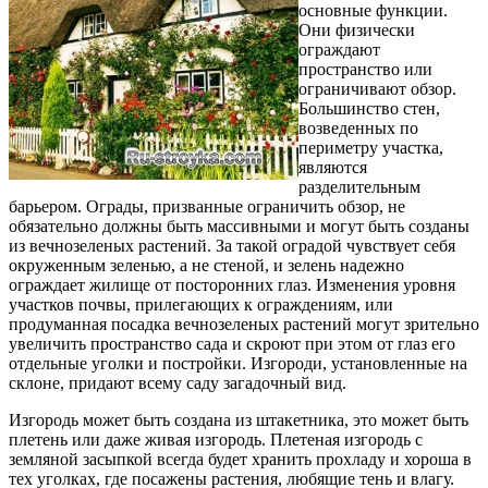
основные функции.
Они физически
ограждают
пространство или
ограничивают обзор.
Большинство стен,
возведенных по
периметру участка,
являются
разделительным
барьером. Ограды, призванные ограничить обзор, не
обязательно должны быть массивными и могут быть созданы
из вечнозеленых растений. За такой оградой чувствует себя
окруженным зеленью, а не стеной, и зелень надежно
ограждает жилище от посторонних глаз. Изменения уровня
участков почвы, прилегающих к ограждениям, или
продуманная посадка вечнозеленых растений могут зрительно
увеличить пространство сада и скроют при этом от глаз его
отдельные уголки и постройки. Изгороди, установленные на
склоне, придают всему саду загадочный вид.
Изгородь может быть создана из штакетника, это может быть
плетень или даже живая изгородь. Плетеная изгородь с
земляной засыпкой всегда будет хранить прохладу и хороша в
тех уголках, где посажены растения, любящие тень и влагу.