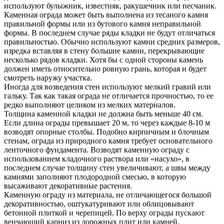
используют булыжник, известняк, ракушечник или песчаник.
Каменная ограда может быть выполнена из тесаного камня
правильной формы или из бутового камня неправильной
формы. В последнем случае ряды кладки не будут отличаться
правильностью. Обычно используют камни средних размеров,
изредка вставляя в стену большие камни, перекрывающие
несколько рядов кладки. Хотя бы с одной стороны камень
должен иметь относительно ровную грань, которая и будет
смотреть наружу участка.
Иногда для возведения стен используют мелкий гравий или
гальку. Так как такая ограда не отличается прочностью, то ее
редко выполняют целиком из мелких материалов.
Толщина каменной кладки не должна быть меньше 40 см.
Если длина ограды превышает 20 м, то через каждые 8-10 м
возводят опорные столбы. Подобно кирпичным и блочным
стенам, ограда из природного камня требует основательного
ленточного фундамента. Возводят каменную ограду с
использованием кладочного раствора или «насухо», в
последнем случае толщину стен увеличивают, а швы между
камнями заполняют плодородной смесью, в которую
высаживают декоративные растения.
Каменную ограду из материала, не отличающегося большой
декоративностью, оштукатуривают или облицовывают
бетонной плиткой и черепицей. По верху ограды пускают
венчающий карниз из дорожных плит или камней.