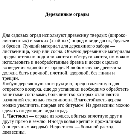
Деревянные ограды
Для садовых оград используют древесину твердых (широко-
лиственных) и мягких (хзойных) пород в виде досок, брусьев
и бревен. Лучший материал для деревянного забора —
лиственница, кедр или сосна. Обычно деревянные материалы
предварительно подпиливаются и обстругиваются, но можно
использовать и необработанные бревна и доски с целью
возведения «дикой» изгороди. В любом случае древесина
должна быть прочной, плотной, здоровой, без гнили и
трещин.
Любую деревянную конструкцию, предназначенную для
открытого воздуха, еще до установки необходимо обработать
зашитыми составами, большинство которых отличаются
различной степенью токсичности. Влагостойкость дерева
можно увеличить, покрыв его битумом. Из древесины можно
сделать следующие виды оград.
1.
Частокол
— ограда из кольев, вбитых вплотную друг к
другу прямо в землю. Иногда колья крепят к прожилинам
(поперечным жердям). Недостаток — большой расход
древесины.