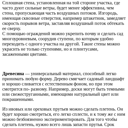
Сплошная стена, установленная на той стороне участка, где
часто дуют сильные ветры, будет менее эффективна, чем
стена, пропускающая часть воздушных потоков. Изгородь,
имеющая сквозные отверстия, например штакетник, замедляет
скорость порывов ветра, заставляя воздушный поток обтекать
ее сверху.
С помощью ограждений можно укрепить почву и сделать сад
многоуровневым, соорудив ступени, по которым удобно
переходить с одного участка на другой. Такие стены можно
украсить не только ступенями, но и плинтусами,
засаженными цветами.
Древесина
— универсальный материал, способный легко
принимать любую форму. Дерево смягчает садовый ландшафт
и хорошо сливается с естественным фоном, но при этом
смотрится по- разному. Например, доски могут быть темными
или свежеструганными, имеющими натуральный цвет или
покрашенными.
Из ивовых или ореховых прутьев можно сделать плетень. Он
будет хорошо смотреться, его легко сплести, и к тому же с ним
можно безбоязненно экспериментировать. Для того чтобы
сделать плетень, нужно всего лишь запасти прутья. Срок