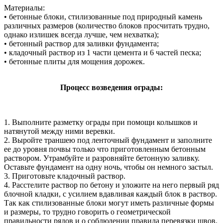
Материалы:
• бетонные блоки, стилизованные под природный камень
различных размеров (количество блоков просчитать трудно,
однако излишек всегда лучше, чем нехватка);
• бетонный раствор для заливки фундамента;
• кладочный раствор из 1 части цемента и 6 частей песка;
• бетонные плиты для мощения дорожек.
Процесс возведения ограды:
1. Выполните разметку ограды при помощи колышков и
натянутой между ними веревки.
2. Выройте траншею под ленточный фундамент и заполните
ее до уровня почвы только что приготовленным бетонным
раствором. Утрамбуйте и разровняйте бетонную заливку.
Оставьте фундамент на одну ночь, чтобы он немного застыл.
3. Приготовьте кладочный раствор.
4. Расстелите раствор по бетону и уложите на него первый ряд
блочной кладки, с усилием вдавливая каждый блок в раствор.
Так как стилизованные блоки могут иметь различные формы
и размеры, то трудно говорить о геометрической
правильности рядов и о соблюдении правила перевязки швов.