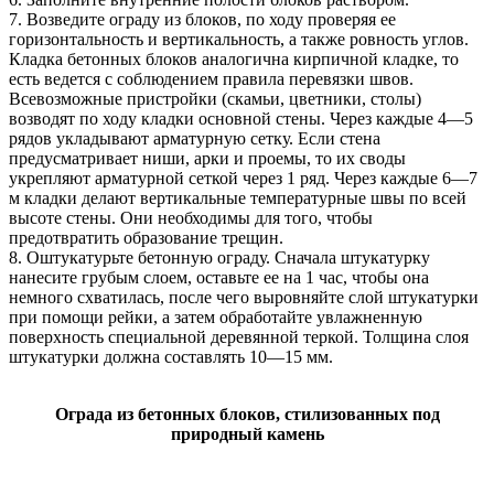
7. Возведите ограду из блоков, по ходу проверяя ее
горизонтальность и вертикальность, а также ровность углов.
Кладка бетонных блоков аналогична кирпичной кладке, то
есть ведется с соблюдением правила перевязки швов.
Всевозможные пристройки (скамьи, цветники, столы)
возводят по ходу кладки основной стены. Через каждые 4—5
рядов укладывают арматурную сетку. Если стена
предусматривает ниши, арки и проемы, то их своды
укрепляют арматурной сеткой через 1 ряд. Через каждые 6—7
м кладки делают вертикальные температурные швы по всей
высоте стены. Они необходимы для того, чтобы
предотвратить образование трещин.
8. Оштукатурьте бетонную ограду. Сначала штукатурку
нанесите грубым слоем, оставьте ее на 1 час, чтобы она
немного схватилась, после чего выровняйте слой штукатурки
при помощи рейки, а затем обработайте увлажненную
поверхность специальной деревянной теркой. Толщина слоя
штукатурки должна составлять 10—15 мм.
Ограда из бетонных блоков, стилизованных под
природный камень