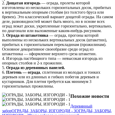
2.
Дощатая изгородь
— ограда, пролеты которой
изготовлены из нескольких горизонтальных досок, прибитых
к вертикальным опорным столбам (из толстого бруса или
бревен). Это классический вариант дощатой ограды. На самом
деле, разновидностей может быть много, но в основе всех
оград лежат доски, укрепленные горизонтально, вертикально,
по диагонали или выложенные каким-нибудь рисунком.
3.
Ограда из штакетника
— ограда, прогоны которой
выполнены из нескольких вертикальных досок (штакетин),
прибитых к горизонтальным перекладинам (прожилинам).
Основное декоративное своеобразие среди оград из
штакетника — оформление верхнего среза штакетин.
4. Изгородь пастбищного типа — невысокая изгородь из
опорных столбов и 2-х прожилин.
5.
Ограда из деревянных панелей.
6.
Плетень — ограда
, сплетенная из молодых и тонких
деревьев или из длинных и гибких побегов деревьев и
кустарников. Для плетня требуется как минимум 3
горизонтальных прожилины.
Похожие новости
Деревянный
забор
ОГРАДЫ, ЗАБОРЫ, ИЗГОРОДИ - 3
ОГРАДЫ, ЗАБОРЫ,