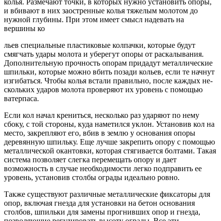
колья. Размечают точки, в которых нужно установить опоры,
и вбивают в них заострен­ные колья тяжелым молотом до
нужной глубины. При этом имеет смысл надевать на
вершины ко
льев специальные пластиковые колпачки, которые будут
смягчать удары молота и уберегут опоры от раскалывания.
Дополнительную прочность опорам придадут металлические
шпильки, которые мож­но вбить позади кольев, если те начнут
изгибаться. Чтобы колья встали правильно, после каждых не­
скольких ударов молота проверяют их уровень с по­мощью
ватерпаса.
Если кол начал крениться, несколько раз ударяют по нему
сбоку, с той стороны, куда наметился уклон. Установив кол на
место, закрепляют его, вбив в землю у основания опоры
деревянную шпильку. Еще лучше закрепить опору с помощью
металлической окантов­ки, которая стягивается болтами. Такая
система по­зволяет слегка перемещать опору и дает
возможность в случае необходимости легко подправить ее
уровень, установив столбы ограды идеально ровно.
Также существуют различные металлические фиксаторы для
опор, включая гнезда для установки на бетон основания
столбов, шпильки для замены прогнивших опор и гнезда,
позволяющие регулиро­вать высоту ограды. Все эти