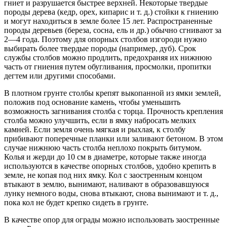
гниет и разрушается быстрее верхней. Некоторые твердые
породы дерева (кедр, орех, кипарис и т. д.) стойки к гниению
и могут на­ходиться в земле более 15 лет. Распространенные
породы деревьев (береза, сосна, ель и др.) обычно сгнивают за
2—4 года. Поэтому для опорных стол­бов изгороди нужно
выбирать более твердые поро­ды (например, дуб). Срок
службы столбов можно продлить, предохраняя их нижнюю
часть от гние­ния путем обугливания, просмолки, пропитки
дег­тем или другими способами.
В плотном грунте столбы крепят выкопанной из ямки землей,
положив под основание камень, чтобы уменьшить
возможность загнивания столба с торца. Прочность крепления
столба можно улучшить, если в ямку набросать мелких
камней. Если земля очень мягкая и рыхлая, к столбу
прибивают поперечные планки или заливают бетоном. В этом
случае ниж­нюю часть столба неплохо покрыть битумом.
Колья и жерди до 10 см в диаметре, которые также иногда
используются в качестве опорных столбов, удобно крепить в
земле, не копая под них ямку. Кол с за­остренным концом
втыкают в землю, вынимают, наливают в образовавшуюся
лунку немного воды, снова втыкают, снова вынимают и т. д.,
пока кол не будет крепко сидеть в грунте.
В качестве опор для ограды можно использовать заостренные