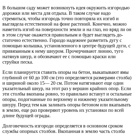
В большом саду может возникнуть идея окружить изгородью
дорожки или места для отдыха. В таком случае надо
стремиться, чтобы изгородь точно по­вторяла их изгиб и
выглядела естественной на фо­не растений. Конечно, можно
наметить изгиб на поверхности земли и на глаз, но вряд ли он
в этом случае окажется правильным и будет выглядеть до­
статочно естественно. Гораздо надежнее разметить дугу с
помощью колышка, установленного в центре будущей дуги, с
привязанным к нему шнуром. Про­черчивают линию, туго
натянув шнур, и обозначают ее с помощью краски или
струйки песка.
Если планируется ставить опоры на бетон, выка­пывают ямы
глубиной от 60 до 100 см (это опреде­ляется размерами столба)
и шириной около 15— 20 см. Потом натягивают еще один
указательный шнур, на этот раз у вершин крайних опор. Если
эти столбы вкопаны ровно, то правильно встанут и остальные
опоры, подогнанные по верхнему и нижнему указательному
шнуру. Перед тем как за­ливать опоры бетоном или вкапывать
в землю, еще раз проверяют уровень их установки по всей
длине будущей ограды.
Долговечность изгороди определяется в основ­ном сроком
службы опорных столбов. Вкопанная в землю часть столба