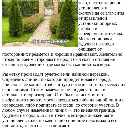
того, насколько ровно
установлены и
сколочены ее эле­менты,
от правильной
установки опорных
столбов и
своевременного ухода.
Место установки
будущей изгороди
очищают от
посторонних предметов и хо­рошо выравнивают. Желательно,
чтобы по обеим сторонам изгороди был скат и столбы не
стояли в углублениях, где могла бы скапливаться вода.
Разметку производят рулеткой или длинной ве­ревкой.
Определив линию, по которой пройдет новая изгородь,
вбивают в ее концы столбы и туго натягивают шнур между их
основаниями. Потом намечают точки для установки
остальных опор изгороди. Столбы в зависимости от
выбранного проекта могут находиться либо на одной линии с
изгородью, либо подпирать ее сзади, со стороны участка. В
любом случае намеченная линия — это внешняя граница
будущей изгороди. Если в точ­ке, в которой должен быть
установлен столб, по какой-либо причине невозможно его
поставить, то его слегка сдвигают.