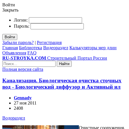
Войти
Закрыть
Логин:
Пароль:
Войти
Забыли пароль?
|
Регистрация
Главная
Библиотека
Видеораздел
Калькуляторы мер длин
Объявления
FAQ
RU-STROYKA.COM
Строительный Портал России
Найти
Полная версия сайта
Канализация. Биологическая очистка сточных
вод - Биологический диффузор и Активный ил
Gennady
27 ноя 2011
2408
Водораздел
Очистные сооружения,