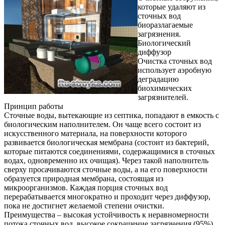
которые удаляют из
сточных вод
биоразлагаемые
загрязнения.
Биологический
диффузор
Очистка сточных вод
использует аэробную
деградацию
биохимических
загрязнителей.
Принцип работы
Сточные воды, вытекающие из септика, попадают в емкость с
биологическим наполнителем. Он чаще всего состоит из
искусственного материала, на поверхности которого
развивается биологическая мембрана (состоит из бактерий,
которые питаются соединениями, содержащимися в сточных
водах, одновременно их очищая). Через такой наполнитель
сверху просачиваются сточные воды, а на его поверхности
образуется природная мембрана, состоящая из
микроорганизмов. Каждая порция сточных вод
перерабатывается многократно и проходит через диффузор,
пока не достигнет желаемой степени очистки.
Преимущества – высокая устойчивость к неравномерности
потока сточных вод, высокое сокращение загрязнения (95%),