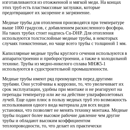
изготавливаются из отожженной и мягкой меди. На концах
этих труб есть пластмассовые заглушки, которые
предотвращают их засорение и загрязнение.
Медные трубы для отопления производятся при температуре
выше 1000 градусов, с добавлением раскисленного фосфора.
На таких трубах стоит надпись Cu-DHP. Для отопления
используются толстослойные медные трубы, в некоторых
случаях тонкостенные, но чаще всего трубы с толщиной 1 мм.
Капиллярные медные трубы круглого сечения используются в
аппаратостроении и приборостроении, а также в холодильной
технике. Трубы из медно-никелого сплава МНЖ5-1
используются в судостроительной промышленности.
Медные трубы имеют ряд преимуществ перед другими
трубами. Они устойчивы к коррозии, то, что увеличивает их
срок эксплуатации, удобны при монтаже и не реагируют на
перепады температур или же на действие ультрафиолетовых
лучей. Еще один плюс в пользу медных труб это возможность
использования одного вида материала для всех видов
установки, что позволяет не менять технику монтажа. Медные
трубы подают более высокое рабочие давление чем другие
трубы и обладают высоким коэффициентом
теплопроводности, то, что делает их практически