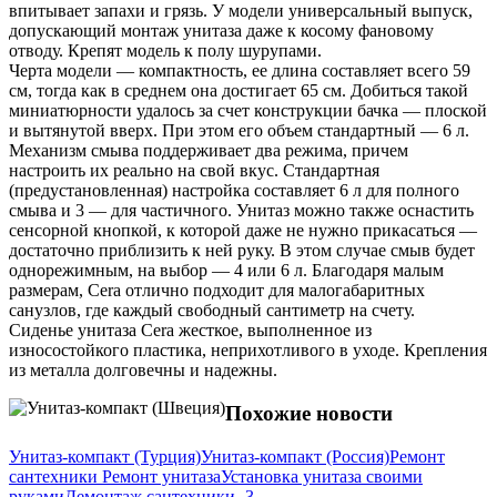
впитывает запахи и грязь. У модели универсальный выпуск,
допускающий монтаж унитаза даже к косому фановому
отводу. Крепят модель к полу шурупами.
Черта модели — компактность, ее длина составляет всего 59
см, тогда как в среднем она достигает 65 см. Добиться такой
миниатюрности удалось за счет конструкции бачка — плоской
и вытянутой вверх. При этом его объем стандартный — 6 л.
Механизм смыва поддерживает два режима, причем
настроить их реально на свой вкус. Стандартная
(предустановленная) настройка составляет 6 л для полного
смыва и 3 — для частичного. Унитаз можно также оснастить
сенсорной кнопкой, к которой даже не нужно прикасаться —
достаточно приблизить к ней руку. В этом случае смыв будет
однорежимным, на выбор — 4 или 6 л. Благодаря малым
размерам, Cera отлично подходит для малогабаритных
санузлов, где каждый свободный сантиметр на счету.
Сиденье унитаза Cera жесткое, выполненное из
износостойкого пластика, неприхотливого в уходе. Крепления
из металла долговечны и надежны.
Похожие новости
Унитаз-компакт (Турция)
Унитаз-компакт (Россия)
Ремонт
сантехники Ремонт унитаза
Установка унитаза своими
руками
Демонтаж сантехники -3