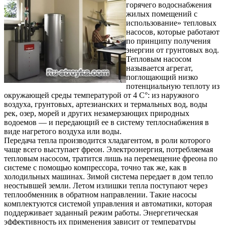
горячего водоснабжения
жилых помещений с
использование» тепловых
насосов, которые работают
по принципу получения
энергии от грунтовых вод.
Тепловым насосом
называется агрегат,
поглощающий низко
потенциальную теплоту из
окружающей среды температурой от 4 С°: из наружного
воздуха, грунтовых, артезианских и термальных вод, воды
рек, озер, морей и других незамерзающих природных
водоемов — и передающий ее в систему теплоснабжения в
виде нагретого воздуха или воды.
Передача тепла производится хладагентом, в роли которого
чаще всего выступает фреон. Электроэнергия, потребляемая
тепловым насосом, тратится лишь на перемещение фреона по
системе с помощью компрессора, точно так же, как в
холодильных машинах. Зимой система передает в дом тепло
неостывшей земли. Летом излишки тепла поступают через
теплообменник в обратном направлении. Такие насосы
комплектуются системой управления и автоматики, которая
поддерживает заданный режим работы. Энергетическая
эффективность их применения зависит от температуры