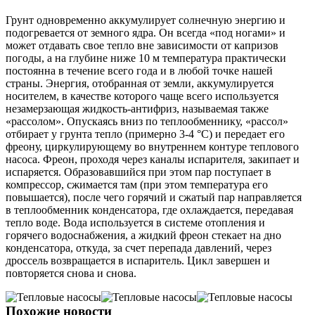
Грунт одновременно аккумулирует солнечную энергию и
подогревается от земного ядра. Он всегда «под ногами» и
может отдавать свое тепло вне зависимости от капризов
погоды, а на глубине ниже 10 м температура практически
постоянна в течение всего года и в любой точке нашей
страны. Энергия, отобранная от земли, аккумулируется
носителем, в качестве которого чаще всего используется
незамерзающая жидкость-антифриз, называемая также
«рассолом». Опускаясь вниз по теплообменнику, «рассол»
отбирает у грунта тепло (примерно 3-4 °С) и передает его
фреону, циркулирующему во внутреннем контуре теплового
насоса. Фреон, проходя через каналы испарителя, закипает и
испаряется. Образовавшийся при этом пар поступает в
компрессор, сжимается там (при этом температура его
повышается), после чего горячий и сжатый пар направляется
в теплообменник конденсатора, где охлаждается, передавая
тепло воде. Вода используется в системе отопления и
горячего водоснабжения, а жидкий фреон стекает на дно
конденсатора, откуда, за счет перепада давлений, через
дроссель возвращается в испаритель. Цикл завершен и
повторяется снова и снова.
Похожие новости