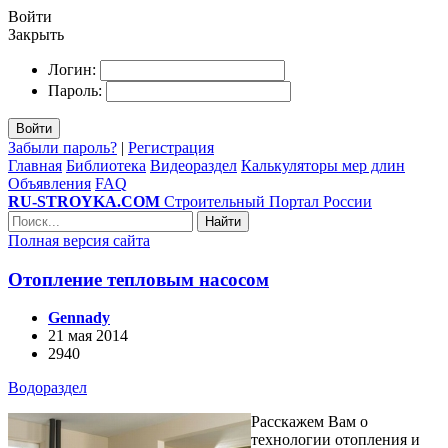
Войти
Закрыть
Логин:
Пароль:
Войти
Забыли пароль?
|
Регистрация
Главная
Библиотека
Видеораздел
Калькуляторы мер длин
Объявления
FAQ
RU-STROYKA.COM
Строительный Портал России
Найти
Полная версия сайта
Отопление тепловым насосом
Gennady
21 мая 2014
2940
Водораздел
Расскажем Вам о
технологии отопления и