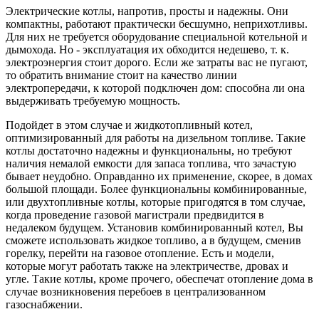
Электрические котлы, напротив, просты и на­дежны. Они
компактны, работают практически бес­шумно, неприхотливы.
Для них не требуется обору­дование специальной котельной и
дымохода. Но - эксплуатация их обходится недешево, т. к.
элек­троэнергия стоит дорого. Если же затраты вас не пу­гают,
то обратить внимание стоит на качество линии
электропередачи, к которой подключен дом: спо­собна ли она
выдерживать требуемую мощность.
Подойдет в этом случае и жидкотопливный котел,
оптимизированный для работы на дизельном топ­ливе. Такие
котлы достаточно надежны и функцио­нальны, но требуют
наличия немалой емкости для запаса топлива, что зачастую
бывает неудобно. Оправданно их применение, скорее, в домах
боль­шой площади. Более функциональны комбиниро­ванные,
или двухтопливные котлы, которые приго­дятся в том случае,
когда проведение газовой магистрали предвидится в
недалеком будущем. Установив комбинированный котел, Вы
сможете использовать жидкое топливо, а в будущем, сменив
горелку, перейти на газовое отопление. Есть и мо­дели,
которые могут работать также на электриче­стве, дровах и
угле. Такие котлы, кроме прочего, обеспечат отопление дома в
случае возникнове­ния перебоев в централизованном
газоснабжении.