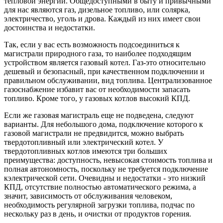
тепловой энергии. Общедоступ­ными в быту и привычными
для нас являются газ, дизельное топливо, или солярка,
электричество, уголь и дрова. Каждый из них имеет свои
достоин­ства и недостатки.
Так, если у вас есть возможность подсоединиться к
магистрали природного газа, то наиболее подходя­щим
устройством является газовый котел. Газ-это относительно
дешевый и безопасный, при каче­ственном подключении и
правильном обслужива­нии, вид топлива. Централизованное
газоснабже­ние избавит вас от необходимости запасать
топливо. Кроме того, у газовых котлов высокий КПД.
Если же газовая магистраль еще не подведена, следуют
варианты. Для небольшого дома, подключе­ние которого к
газовой магистрали не предвидится, можно выбрать
твердотопливный или электриче­ский котел. У
твердотопливных котлов имеются три больших
преимущества: доступность, невысокая стоимость топлива и
полная автономность, по­скольку не требуется подключение
кэлектрической сети. Очевидны и недостатки - это низкий
КПД, от­сутствие полностью автоматического режима, а
значит, зависимость от обслуживания человеком,
необходимость регулярной загрузки топлива, под­час по
нескольку раз в день, и очистки от продуктов горения.