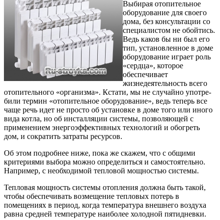
Выбирая отопительное
оборудование для своего
дома, без консультации со
специалистом не обой­тись.
Ведь каков бы ни был его
тип, установленное в доме
оборудование играет роль
«сердца», которое
обеспечивает
жизнедеятельность всего
отопитель­ного «организма». Кстати, мы не случайно употре­
били термин «отопительное оборудование», ведь теперь все
чаще речь идет не просто об установке в доме того или иного
вида котла, но об инсталля­ции системы, позволяющей с
применением энер­гоэффективных технологий и обогреть
дом, и со­кратить затраты ресурсов.
Об этом подробнее ниже, пока же скажем, что с общими
критериями выбора можно определиться и самостоятельно.
Например, с необходимой тепло­вой мощностью системы.
Тепловая мощность системы отопления должна быть такой,
чтобы обеспечивать возмещение тепло­вых потерь в
помещениях в период, когда темпера­тура внешнего воздуха
равна средней температуре наиболее холодной пятидневки.