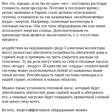
Все это, хорошо, если бы не одно «но» - посто­янно растущая
стоимость энергоресурсов. Поэтому в последнее время с
целью экономии в Европе стали активно использовать
технику, основанную на так называемых «возобновляемых
видах» энер­гии. Например, солнечные коллекторы и
тепловые насосы. Оба эти типа оборудования так или иначе
используют энергию солнца. Дополнительным их
преимуществом является экологичность, т. е. отсут­ствие
вредного
воздействия на окружающую среду. Солнечные коллекторы
могут полностью обеспе­чить потребности обитателей дома в
горячей воде и примерно на треть сократить расходы на
отопле­ние. Ту же роль могут взять на себя и тепловые на­сосы
типа «воздух - воздух». В качестве же «сердца» отопительной
системы может использоваться лю­бой из названных выше
типов котлов. Рентабель­ность такой системы очевидна и в
нашей стране, особенно в южных областях.
Можно также установить тепловой насос, который будет
обеспечивать обитателей дома горячей водой и обогревать
его, а пиковые нагрузки будет покры­вать привычный газовый
или иного типа котел.
Кстати, энергоэффективное оборудование можно