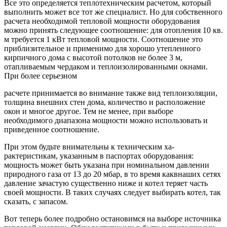
Все это определя­ется теплотехническим расчетом, который
выпол­нить может все тот же специалист. Но для собствен­ного
расчета необходимой тепловой мощности оборудования
можно принять следующее соотно­шение: для отопления 10 кв.
м требуется 1 кВт теп­ловой мощности. Соотношение это
приблизитель­ное и применимо для хорошо утепленного
кирпичного дома с высотой потолков не более 3 м,
отапливаемым чердаком и теплоизолированными окнами.
При более серьезном
расчете принима­ется во внимание также вид теплоизоляции,
тол­щина внешних стен дома, количество и расположе­ние
окон и многое другое. Тем не менее, при выборе
необходимого диапазона мощности можно использовать и
приведенное соотношение.
При этом будьте внимательны к техническим ха­
рактеристикам, указанным в паспортах оборудо­вания:
мощность может быть указана при номи­нальном давлении
природного газа от 13 до 20 мбар, в то время каквнаших сетях
давление зача­стую существенно ниже и котел теряет часть
своей мощности. В таких случаях следует выбирать котел, так
сказать, с запасом.
Вот теперь более подробно остановимся на вы­боре источника