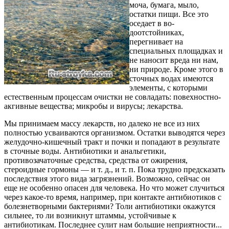
моча, бумага, мыло,
остатки пищи. Все это
оседает в во­
доотстойниках,
перегнивает на
специальных пло­щадках и
не наносит вреда ни нам,
ни природе. Кроме этого в
сточных водах имеются
элементы, с которыми
естественным процессам очистки не совладать: повехностно-
акгивные вещества; микро­бы и вирусы; лекарства.
Мы принимаем массу лекарств, но далеко не все из них
полностью усваиваются организмом. Остатки выводятся через
желудочно-кишечный тракт и поч­ки и попадают в результате
в сточные воды. Анти­биотики и анальгетики,
противозачаточные сред­ства, средства от ожирения,
стероидные гормоны — и т. д., и т. п. Пока трудно предсказать
последствия этого вида загрязнений. Возможно, сейчас он
еще не особенно опасен для человека. Но что может слу­читься
через какое-то время, например, при контак­те антибиотиков с
болезнетворными бактериями? Толи антибиотики окажутся
сильнее, то ли воз­никнут штаммы, устойчивые к
антибиотикам. По­следнее сулит нам большие неприятности...