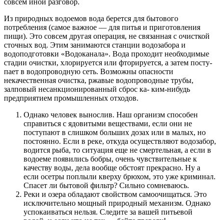
совсем иной разговор.
Из природных водоемов вода берется для бы­тового
потребления (самое важное — для питья и приготовления
пищи). Это совсем другая операция, не связанная с очисткой
сточных вод. Этим занима­ются станции водозабора и
водоподготовки «Водо­канала». Вода проходит необходимые
стадии очи­стки, хлорируется или фторируется, а затем посту­
пает в водопроводную сеть. Возможны опасности
некачественная очистка, ржавые водопроводные трубы,
залповый несанкционированный сброс ка- ким-нибудь
предприятием промышленных отходов.
Однако человек вынослив. Наш организм спо­собен
справиться с ядовитыми веществами, если они не
поступают в слишком больших дозах или в ма­лых, но
постоянно. Если в реке, откуда осуществ­ляют водозабор,
водится рыба, то ситуация еще не смертельная, а если в
водоеме появились бобры, очень чувствительные к
качеству воды, дела вообще обстоят прекрасно. Ну а
если осетры поплыли квер­ху брюхом, это уже криминал.
Спасет ли бытовой фильтр? Сильно сомневаюсь.
Реки и озера обладают свойством самоочи­щаться. Это
исключительно мощный природный механизм. Однако
успокаиваться нельзя. Следите за вашей питьевой