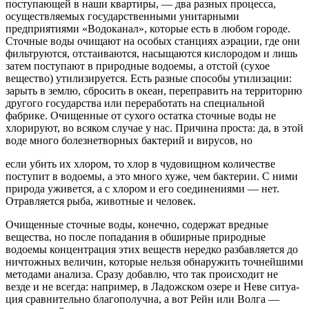
поступающей в наши квартиры, — два разных процесса,
осуществляемых государственны­ми унитарными
предприятиями «Водоканал», кото­рые есть в любом городе.
Сточные воды очищают на особых станциях аэрации, где они
фильтруют­ся, отстаиваются, насыщаются кислородом и лишь
затем поступают в природные водоемы, а отстой (сухое
вещество) утилизируется. Есть разные спосо­бы утилизации:
зарыть в землю, сбросить в океан, переправить на территорию
другого государства или переработать на специальной
фабрике. Очищенные от сухого остатка сточные воды не
хлорируют, во всяком случае у нас. Причина проста: да, в этой
воде много болезнетворных бактерий и вирусов, но
если убить их хлором, то хлор в чудовищном количестве
поступит в водоемы, а это много хуже, чем бакте­рии. С ними
природа уживется, а с хлором и его соединениями — нет.
Отравляется рыба, животные и человек.
Очищенные сточные воды, конечно, содержат вредные
вещества, но после попадания в обширные природные
водоемы концентрация этих веществ не­редко разбавляется до
ничтожных величин, которые нельзя обнаружить точнейшими
методами анализа. Сразу добавлю, что так происходит не
везде и не всегда: например, в Ладожском озере и Неве ситуа­
ция сравнительно благополучна, а вот Рейн или Волга —