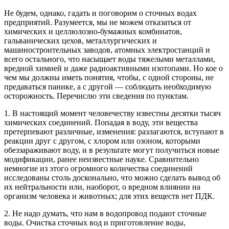
Не будем, однако, гадать и поговорим о сточных водах
предприятий. Разумеется, мы не можем отка­заться от
химических и целлюлозно-бумажных ком­бинатов,
гальванических цехов, металлургических и
машиностроительных заводов, атомных электро­станций и
всего остального, что насыщает воды тя­желыми металлами,
вредной химией и даже радио­активными изотопами. Но кое о
чем мы должны иметь понятия, чтобы, с одной стороны, не
преда­ваться панике, а с другой — соблюдать необходимую
осторожность. Перечислю эти сведения по пунктам.
1. В настоящий момент человечеству извест­ны десятки тысяч
химических соединений. Попа­дая в воду, эти вещества
претерпевают различные, изменения: разлагаются, вступают в
реакции друг с другом, с хлором или озоном, которыми
обезза­раживают воду, и в результате могут получиться но­вые
модификации, ранее неизвестные науке. Срав­нительно
немногие из этого огромного количества соединений
исследованы столь досконально, что можно сделать вывод об
их нейтральности или, наоборот, о вредном влиянии на
организм человека и животных; для этих веществ нет ПДК.
2. Не надо думать, что нам в водопровод подают сточные
воды. Очистка сточных вод и приготов­ление воды,