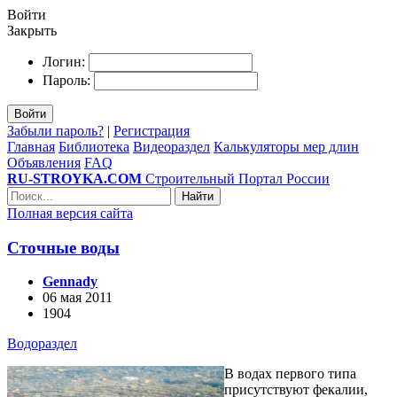
Войти
Закрыть
Логин:
Пароль:
Войти
Забыли пароль?
|
Регистрация
Главная
Библиотека
Видеораздел
Калькуляторы мер длин
Объявления
FAQ
RU-STROYKA.COM
Строительный Портал России
Найти
Полная версия сайта
Сточные воды
Gennady
06 мая 2011
1904
Водораздел
В водах первого типа
присутствуют фекалии,