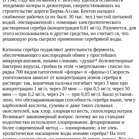
эпидемию холеры и дизентерии, свиреп­ствовавших на
строительстве дороги Бирма-Ассам. Бентон наладил
снабжение рабочих (а их былс 30 тыс. чел.) чистой питьевой
водой, обеззаражен­ной с помощью электролитического
растворения серебра (концентрация 0,01 мг/л). Разумеется, для
этого использовались и другие средства, но считает ся, что
решающую роль сыграло применение сереб­ряной воды.
Катионы серебра подавляют деятельность фермента,
обеспечивающего кисло­родный обмен у простейших
микроорганизмов, иными словами, «душат* болезнетворные
бактерии вирусы, грибки (в этом «смертельном» списке по­
рядка 700 видов патогенной «флоры» и «фауны») Скорость
уничтожения зависит от концентрации ионов серебра в
растворе: так, кишечная палоч­ка погибает через 3 мин при
концентрации 1 мг/л, через 20 мин — при 0,5 мг/л, через 50
мин — при 0,2 мг/л, через 2ч — при 0,05 мг/л. Было установ­
лено, что обеззараживающая способность серебра выше, чем у
карболовой кислоты, сулемы и даже таких сильных
окислителей, как хлор, хлорная из весть, гипохлорид натрия.
Возникает закономер­ный вопрос: почему же на станциях
водоочистки используют хлорирование, фторирование и
более современный метод — озонирование, а не элек-
хролитическое насыщение воды ионами серебра? На этот
вопрос следует столь же закономерный ответ: дорого. Все же