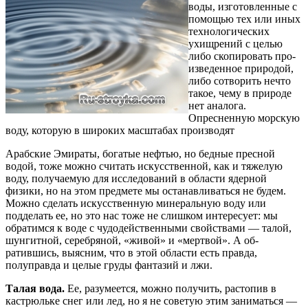
воды, изготовленные с
помощью тех или иных
техноло­гических
ухищрений с целью
либо скопировать про­
изведенное природой,
либо сотворить нечто
такое, чему в природе
нет аналога.
Опресненную морскую
воду, которую в широких масштабах производят
Арабские Эмираты, богатые нефтью, но бедные пре­сной
водой, тоже можно считать искусственной, как и тяжелую
воду, получаемую для исследований в области ядерной
физики, но на этом предмете мы останавливаться не будем.
Можно сделать искус­ственную минеральную воду или
подделать ее, но это нас тоже не слишком интересует: мы
обратимся к воде с чудодейственными свойствами — талой,
шунгитной, серебряной, «живой» и «мертвой». А об­
ратившись, выясним, что в этой области есть прав­да,
полуправда и целые груды фантазий и лжи.
Талая вода.
Ее, разумеется, можно получить, рас­топив в
кастрюльке снег или лед, но я не советую этим заниматься —