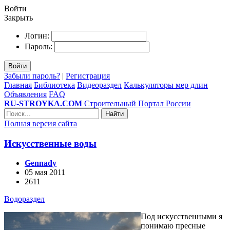
Войти
Закрыть
Логин:
Пароль:
Войти
Забыли пароль?
|
Регистрация
Главная
Библиотека
Видеораздел
Калькуляторы мер длин
Объявления
FAQ
RU-STROYKA.COM
Строительный Портал России
Найти
Полная версия сайта
Искусственные воды
Gennady
05 мая 2011
2611
Водораздел
Под искусственными я
понимаю пресные