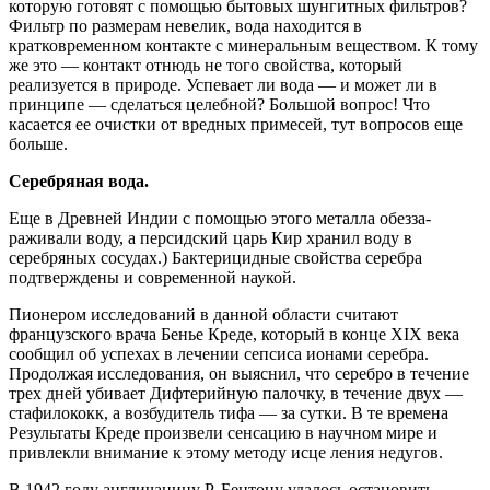
которую готовят с помощью бытовых шунгитных фильтров?
Фильтр по размерам невелик, вода находится в
кратковременном контакте с ми­неральным веществом. К тому
же это — контакт отнюдь не того свойства, который
реализуется в природе. Успевает ли вода — и может ли в
прин­ципе — сделаться целебной? Большой вопрос! Что
касается ее очистки от вредных примесей, тут во­просов еще
больше.
Серебряная вода.
Еще в Древней Индии с помощью этого металла обезза­
раживали воду, а персидский царь Кир хранил во­ду в
серебряных сосудах.) Бактерицидные свойства серебра
подтверждены и современной наукой.
Пионером исследований в данной области счи­тают
французского врача Бенье Креде, который в конце XIX века
сообщил об успехах в лечении сеп­сиса ионами серебра.
Продолжая исследования, он выяснил, что серебро в течение
трех дней убивает Дифтерийную палочку, в течение двух —
стафило­кокк, а возбудитель тифа — за сутки. В те времена
Результаты Креде произвели сенсацию в научном мире и
привлекли внимание к этому методу исце ления недугов.
В 1942 году англичанину Р. Бентону удалось ос­тановить