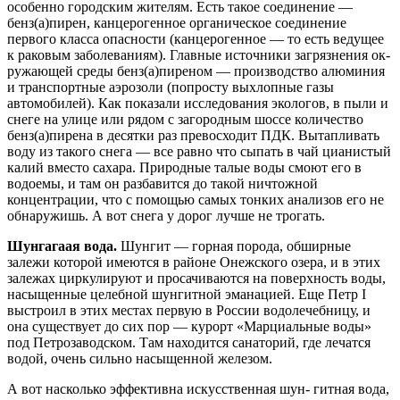
особенно городским жителям. Есть такое соединение —
бенз(а)пирен, канцероген­ное органическое соединение
первого класса опас­ности (канцерогенное — то есть ведущее
к раковым заболеваниям). Главные источники загрязнения ок­
ружающей среды бенз(а)пиреном — производство алюминия
и транспортные аэрозоли (попросту вы­хлопные газы
автомобилей). Как показали исследо­вания экологов, в пыли и
снеге на улице или рядом с загородным шоссе количество
бенз(а)пирена в десятки раз превосходит ПДК. Вытапливать
воду из такого снега — все равно что сыпать в чай циа­нистый
калий вместо сахара. Природные талые воды смоют его в
водоемы, и там он разбавится до такой ничтожной
концентрации, что с помощью самых тонких анализов его не
обнаружишь. А вот снега у дорог лучше не трогать.
Шунгагаая вода.
Шунгит — горная порода, об­ширные
залежи которой имеются в районе Онеж­ского озера, и в этих
залежах циркулируют и проса­чиваются на поверхность воды,
насыщенные целеб­ной шунгитной эманацией. Еще Петр I
выстроил в этих местах первую в России водолечебницу, и
она существует до сих пор — курорт «Марциальные во­ды»
под Петрозаводском. Там находится санато­рий, где лечатся
водой, очень сильно насыщенной железом.
А вот насколько эффективна искусственная шун- гитная вода,