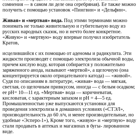
сомнения — в самом ли деле она сереб­ряная). Ее также можно
получить с помощью ус­тановок «Пингвин» и «Дельфин».
Живая» и «мертвая» вода.
Под этими термина­ми можно
понимать не только живительную и гу­бительную воду из
русских народных сказок, но и нечто более конкретное.
«Живую» и «мертвую» воду впервые получил изобретатель
Кратов,
исце­лившийся с их помощью от аденомы и радикулита. Эти
жидкости производят с помощью электролиза обычной воды,
причем кислую воду, которая соби­рается у положительно
заряженного анода, назы­вают «мертвой», а щелочную (она
концентрируется около отрицательного катода) — «живой».
Судя по описаниям в литературе, «живая» вода — мягкая,
светлая, со щелочным привкусом, иногда — с бе­лым осадком;
ее рН= 10—11 ед. «Мертвая» вода — коричневатая,
кисловатая, с характерным запахом и рН = 4—5 ед.
Промышленностью уже выпуска­ются установки для
проведения электролиза в до­машних условиях («СТЭЛ»,
производительность до 60 л/ч, и менее производительные, но
удобные «Эсперо-1»), Кроме того, «живую» и «мертвую» воду
стали продавать в аптеках и магазинах в бугы- лированном
виде.