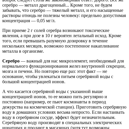
серебро — металл драгоцен­ный... Кроме того, не будем
забывать, что сереб­ро — тяжелый металл, и его насыщенные
растворы отнюдь не полезны человеку: предельно допустимая
концентрация — 0,05 мг/л.
При приеме 2 г солей серебра возникают токси­ческие
явления, а при дозе в 10 г вероятен леталь­ный исход. Кроме
того, если превышать разумную дозировку в течение
нескольких месяцев, возможно постепенное накапливание
металла в организме.
Серебро
— важный для нас микроэлемент, не­обходимый для
нормального функционирования желез внутренней секреции,
мозга и печени. Но повторю еще раз: этот факт — не
основание, чтобы увлекаться питьем серебряной воды с
большой кон­центрацией ионов.
А что касается серебряной воды с указанной выше
концентрацией ионов, то ее можно пить регу­лярно и
постоянно (например, ее пьют космонавты в период
дежурства на космической станции). При­готовить серебряную
воду в домашних условиях весьма непросто. Если настаивать
воду в серебря­ном сосуде, эффект будет незначительным.
Сереб­ряную воду производят в специальных электри­ческих
ионаторах и продают в магазинах (хотя тут возможны