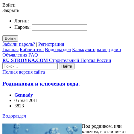
Войти
Закрыть
Логин:
Пароль:
Войти
Забыли пароль?
|
Регистрация
Главная
Библиотека
Видеораздел
Калькуляторы мер длин
Объявления
FAQ
RU-STROYKA.COM
Строительный Портал России
Найти
Полная версия сайта
Родниковая и ключевая вода.
Gennady
05 мая 2011
3823
Водораздел
Под родником, или
ключом, в отличие от