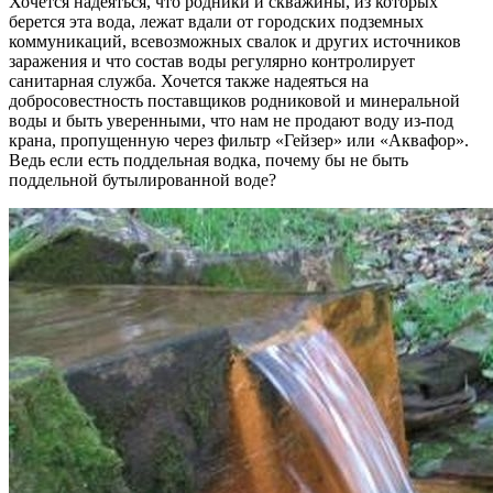
Хочется надеяться, что род­ники и скважины, из которых
берется эта вода, лежат вдали от городских подземных
коммуника­ций, всевозможных свалок и других источников
заражения и что состав воды регулярно контроли­рует
санитарная служба. Хочется также надеяться на
добросовестность поставщиков родниковой и минеральной
воды и быть уверенными, что нам не продают воду из-под
крана, пропущенную через фильтр «Гейзер» или «Аквафор».
Ведь если есть поддельная водка, почему бы не быть
поддельной бутылированной воде?