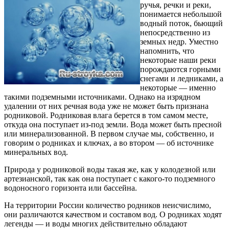
ручья, речки и реки,
понимается небольшой
водный поток, бьющий
не­посредственно из
земных недр. Уместно
напомнить, что
некоторые наши реки
порождаются горными
снегами и ледниками, а
некоторые — именно
таки­ми подземными источниками. Однако на изрядном
удалении от них речная вода уже не может быть при­знана
родниковой. Родниковая влага берется в том самом месте,
откуда она поступает из-под земли. Вода может быть пресной
или минерализованной. В первом случае мы, собственно, и
говорим о род­никах и ключах, а во втором — об источнике
ми­неральных вод.
Природа у родниковой воды такая же, как у ко­лодезной или
артезианской, так как она поступает с какого-то подземного
водоносного горизонта или бассейна.
На территории России количество родников неисчислимо,
они различаются качеством и со­ставом вод. О родниках ходят
легенды — и воды многих действительно обладают