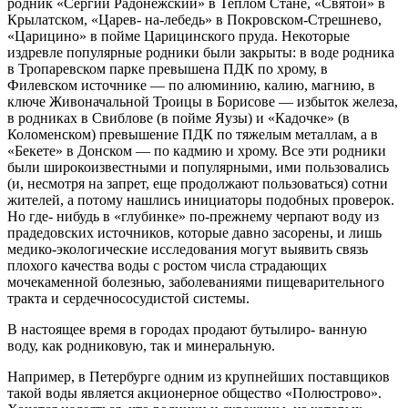
родник «Сергий Радонежский» в Теплом Стане, «Святой» в
Крылатском, «Царев- на-лебедь» в Покровском-Стрешнево,
«Царицино» в пойме Царицинского пруда. Некоторые
издревле популярные родники были закрыты: в воде родника
в Тропаревском парке превышена ПДК по хрому, в
Филевском источнике — по алюминию, калию, магнию, в
ключе Живоначальной Троицы в Бори­сове — избыток железа,
в родниках в Свиблове (в пойме Яузы) и «Кадочке» (в
Коломенском) пре­вышение ПДК по тяжелым металлам, а в
«Бекете» в Донском — по кадмию и хрому. Все эти родни­ки
были широкоизвестными и популярными, ими пользовались
(и, несмотря на запрет, еще про­должают пользоваться) сотни
жителей, а потому нашлись инициаторы подобных проверок.
Но где- нибудь в «глубинке» по-прежнему черпают воду из
прадедовских источников, которые давно засорены, и лишь
медико-экологические исследования мо­гут выявить связь
плохого качества воды с ростом числа страдающих
мочекаменной болезнью, забо­леваниями пищеварительного
тракта и сердечно­сосудистой системы.
В настоящее время в городах продают бутылиро- ванную
воду, как родниковую, так и минеральную.
Например, в Петербурге одним из крупнейших поставщиков
такой воды является акционерное об­щество «Полюстрово».