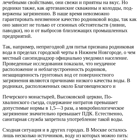
лечебными свой­ствами, они свежи и приятны на вкус. Но
родники также, как артезианские скважины и колодцы, под­
вержены загрязнению. В наше время невозможно
гарантировать неизменное качество родниковой воды, так как
оно зависит не только от сезонных обстоятельств (ливни,
паводки), но и от выбросов близлежащих промышленных
предприятий.
Так, например, непригодной для питья призна­на родниковая
вода в пределах городской черты в Нижнем Новгороде, о чем
местный санэпиднадзор официально уведомил население.
Проведенные ис­следования показали, что неудачное
расположение и неблагоустроенность родников,
незащищенность грунтовых вод от поверхностного
загрязнения яв­ляются причинами низкого качества воды. В
род­никах, расположенных около Благовещенского и
Печерского монастырей, Высоковской церкви, По-
хвалинского съезда, содержание нитратов превы­шает
допустимые нормы в 1,5—3 раза, а микробио­логическое
загрязнение значительно превышает ПДК. Естественно,
санитарная служба запретила употребление такой воды.
Сходная ситуация и в других городах. В Москве осталось
лишь несколько источников, воду из ко­торых можно пить: