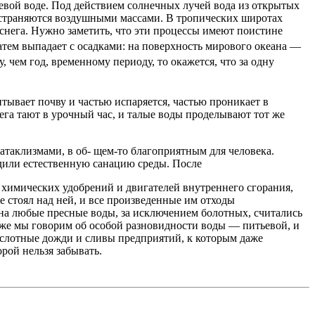
ьевой воде. Под действием солнечных лучей вода из открытых
ространяются воздушными массами. В тропических широтах
и снега. Нужно заметить, что эти процессы имеют поистине
затем выпада­ет с осадками: на поверхность мирового океана —
 чем год, временному пе­риоду, то окажется, что за одну
тывает почву и частью испаряется, частью проникает в
снега тают в урочный час, и талые воды проделывают тот же
атаклизмами, в об- щем-то благоприятным для человека.
одили естественную санацию среды. После
 химических удобрений и двигателей внутреннего сгорания,
не стоял над ней, и все произведенные им отходы
на любые пресные воды, за исключением болотных, счита­лись
ь же мы говорим об особой разновидности воды — питьевой, и
кислотные дожди и сливы пред­приятий, к которым даже
рой нельзя забывать.