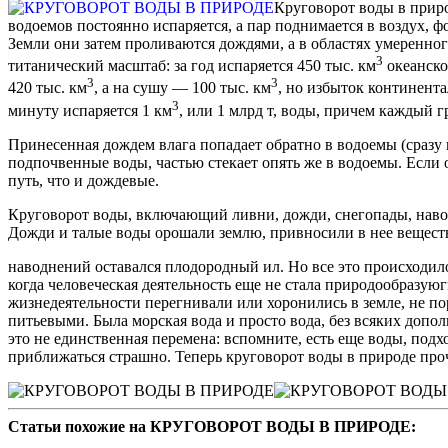
Круговорот воды в приро
водоемов постоянно испаряется, а пар поднимается в воздух,
Земли они затем проливаются дождями, а в областях умеренного
3
титанический масштаб: за год испа­ряется 450 тыс. км
океанско
3
3
420 тыс. км
, а на сушу — 100 тыс. км
, но избыток континента
3
минуту испаряет­ся 1 км
, или 1 млрд т, воды, причем каждый 
Принесенная дождем влага попадает обратно в водоемы (сразу 
подпочвен­ные воды, частью стекает опять же в водоемы. Если 
путь, что и дождевые.
Круговорот воды, включающий ливни, дожди, снегопады, навод
Дожди и талые воды орошали землю, привносили в нее веществ
наводнений оставался плодородный ил. Но все это происходило
когда человече­ская деятельность еще не стала природообразуюг
жизнедеятельности перегнивали или хоронились в земле, не п
питьевыми. Была морская вода и просто вода, без всяких допо
это не единственная перемена: вспомните, есть еще воды, подх
приближаться страшно. Теперь круговорот воды в природе прочн
Статьи похожие на КРУГОВОРОТ ВОДЫ В ПРИРОДЕ: