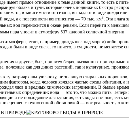
де имеет прямое отно­шение к теме данной книги, то есть к пит
 формируя облака и тучи, которые очень подвижны: быстро расп
 кли­мата, в зависимости от сезона, выпадают в виде до­ждя ил
3
й воды, а с поверхности континентов — 70 тыс. км
. Эта влага 
льных вод переносится в океан реками. Если перейти к меньшему,
грамм пара уносит в атмосферу 537 калорий солнечной энергии.
из атмосферы, если, например, дождь шел над морем) либо пропи
осадки были в виде снега, то ничего, в сущности, не меняется: 
нения и другие, был, при всех бе­дах, вызванных природными к
а, полезные как для диких растений, так и культурных, произв
 в ту патриархальную эпоху, не знав­шую стиральных порошков,
цим фактором, когда человек являлся частью среды оби­тания, а 
орождая ядов и вредных химических загрязнений. В былые време
лнительных определений: вода — это то, что можно пить. Тепер
одящие и не подходящие для купания, есть во­ды сточные, есть 
о сцеплен с техногенной обстановкой — вот реальность, о ко­то