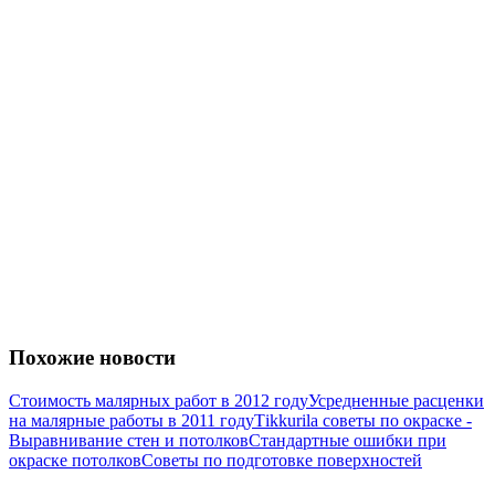
Похожие новости
Стоимость малярных работ в 2012 году
Усредненные расценки
на малярные работы в 2011 году
Тikkurila советы по окраске -
Выравнивание стен и потолков
Стандартные ошибки при
окраске потолков
Советы по подготовке поверхностей