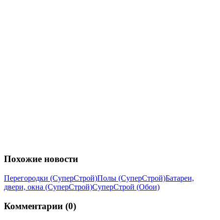
Похожие новости
Перегородки (СуперСтрой)
Полы (СуперСтрой)
Батареи,
двери, окна (СуперСтрой)
СуперСтрой (Обои)
Комментарии (0)