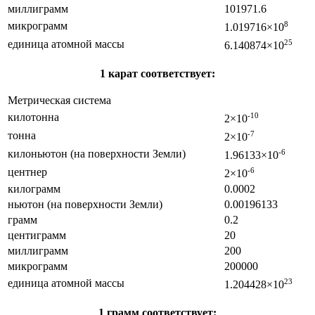
миллиграмм
101971.6
микрограмм
8
1.019716×10
единица атомной массы
25
6.140874×10
1 карат соответствует:
Метрическая система
килотонна
-10
2×10
тонна
-7
2×10
килоньютон (на поверхности Земли)
-6
1.96133×10
центнер
-6
2×10
килограмм
0.0002
ньютон (на поверхности Земли)
0.00196133
грамм
0.2
центиграмм
20
миллиграмм
200
микрограмм
200000
единица атомной массы
23
1.204428×10
1 грамм соответствует: