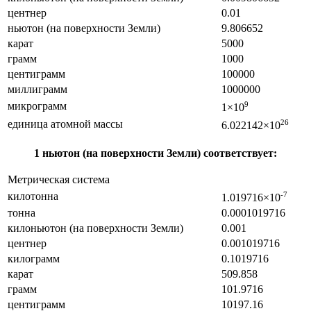
центнер
0.01
ньютон (на поверхности Земли)
9.806652
карат
5000
грамм
1000
центиграмм
100000
миллиграмм
1000000
микрограмм
9
1×10
единица атомной массы
26
6.022142×10
1 ньютон (на поверхности Земли) соответствует:
Метрическая система
килотонна
-7
1.019716×10
тонна
0.0001019716
килоньютон (на поверхности Земли)
0.001
центнер
0.001019716
килограмм
0.1019716
карат
509.858
грамм
101.9716
центиграмм
10197.16