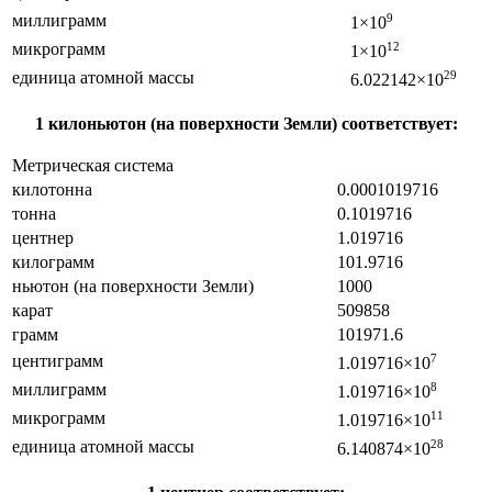
миллиграмм
9
1×10
микрограмм
12
1×10
единица атомной массы
29
6.022142×10
1 килоньютон (на поверхности Земли) соответствует:
Метрическая система
килотонна
0.0001019716
тонна
0.1019716
центнер
1.019716
килограмм
101.9716
ньютон (на поверхности Земли)
1000
карат
509858
грамм
101971.6
центиграмм
7
1.019716×10
миллиграмм
8
1.019716×10
микрограмм
11
1.019716×10
единица атомной массы
28
6.140874×10