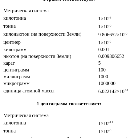
Метрическая система
килотонна
-9
1×10
тонна
-6
1×10
килоньютон (на поверхности Земли)
-6
9.806652×10
центнер
-5
1×10
килограмм
0.001
ньютон (на поверхности Земли)
0.009806652
карат
5
центиграмм
100
миллиграмм
1000
микрограмм
1000000
единица атомной массы
23
6.022142×10
1 центиграмм соответствует:
Метрическая система
килотонна
-11
1×10
тонна
-8
1×10