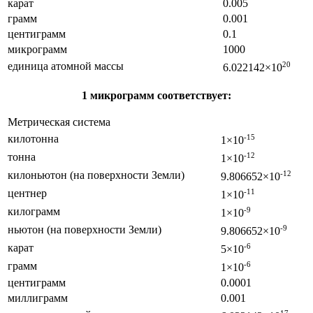
карат
0.005
грамм
0.001
центиграмм
0.1
микрограмм
1000
единица атомной массы
20
6.022142×10
1 микрограмм соответствует:
Метрическая система
килотонна
-15
1×10
тонна
-12
1×10
килоньютон (на поверхности Земли)
-12
9.806652×10
центнер
-11
1×10
килограмм
-9
1×10
ньютон (на поверхности Земли)
-9
9.806652×10
карат
-6
5×10
грамм
-6
1×10
центиграмм
0.0001
миллиграмм
0.001