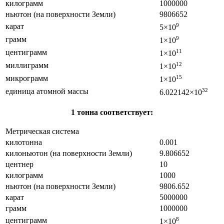
килограмм
1000000
ньютон (на поверхности Земли)
9806652
карат
9
5×10
грамм
9
1×10
центиграмм
11
1×10
миллиграмм
12
1×10
микрограмм
15
1×10
единица атомной массы
32
6.022142×10
1 тонна соответствует:
Метрическая система
килотонна
0.001
килоньютон (на поверхности Земли)
9.806652
центнер
10
килограмм
1000
ньютон (на поверхности Земли)
9806.652
карат
5000000
грамм
1000000
центиграмм
8
1×10