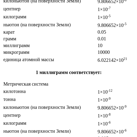
килоньютон (на поверхности Земли)
-8
9.806652×10
центнер
-7
1×10
килограмм
-5
1×10
ньютон (на поверхности Земли)
-5
9.806652×10
карат
0.05
грамм
0.01
миллиграмм
10
микрограмм
10000
единица атомной массы
21
6.022142×10
1 миллиграмм соответствует:
Метрическая система
килотонна
-12
1×10
тонна
-9
1×10
килоньютон (на поверхности Земли)
-9
9.806652×10
центнер
-8
1×10
килограмм
-6
1×10
ньютон (на поверхности Земли)
-6
9.806652×10