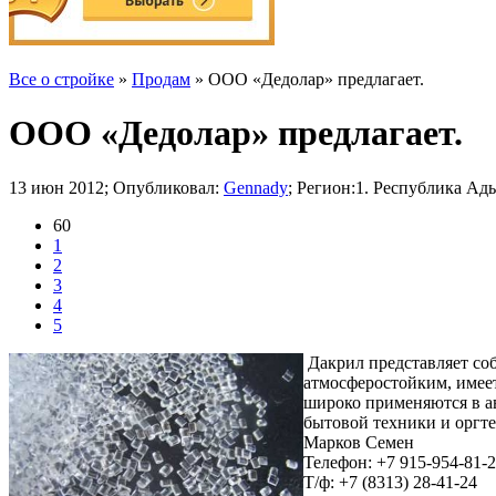
Все о стройке
»
Продам
» ООО «Дедолар» предлагает.
ООО «Дедолар» предлагает.
13 июн 2012; Опубликовал:
Gennady
; Регион:1. Республика Ад
60
1
2
3
4
5
Дакрил представляет со
атмосферостойким, имее
широко применяются в а
бытовой техники и оргте
Марков Семен
Телефон: +7 915-954-81-
Т/ф: +7 (8313) 28-41-24