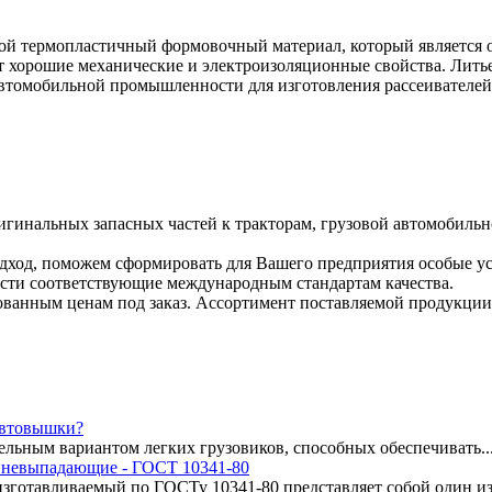
бой термопластичный формовочный материал, который является о
т хорошие механические и электроизоляционные свойства. Ли
втомобильной промышленности для изготовления рассеивателей 
гинальных запасных частей к тракторам, грузовой автомобильн
дход, поможем сформировать для Вашего предприятия особые ус
асти соответствующие международным стандартам качества.
сованным ценам под заказ. Ассортимент поставляемой продукции
автовышки?
льным вариантом легких грузовиков, способных обеспечивать..
 невыпадающие - ГОСТ 10341-80
изготавливаемый по ГОСТу 10341-80 представляет собой один из 