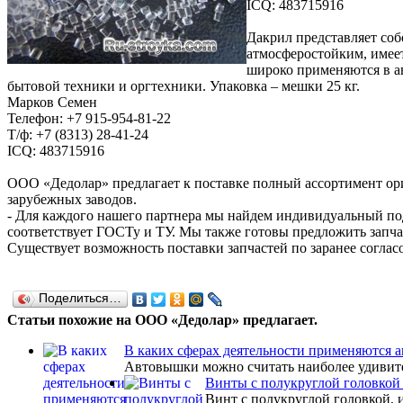
ICQ: 483715916
Дакрил представляет со
атмосферостойким, имее
широко применяются в а
бытовой техники и оргтехники. Упаковка – мешки 25 кг.
Марков Семен
Телефон: +7 915-954-81-22
Т/ф: +7 (8313) 28-41-24
ICQ: 483715916
ООО «Дедолар» предлагает к поставке полный ассортимент ори
зарубежных заводов.
- Для каждого нашего партнера мы найдем индивидуальный по
соответствует ГОСТу и ТУ. Мы также готовы предложить запч
Существует возможность поставки запчастей по заранее согла
Поделиться…
Статьи похожие на ООО «Дедолар» предлагает.
В каких сферах деятельности применяются 
Автовышки можно считать наиболее удивите
Винты с полукруглой головкой
Винт с полукруглой головкой, 