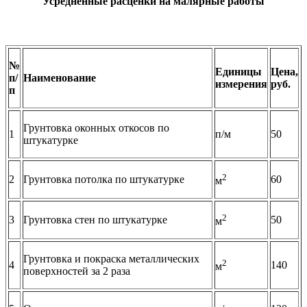
Усредненные расценки на малярные работы
№
Единицы
Цена,
п/
Наименование
измерения
руб.
п
Грунтовка оконных откосов по
1
п/м
50
штукатурке
2
2
Грунтовка потолка по штукатурке
60
м
2
3
Грунтовка стен по штукатурке
50
м
Грунтовка и покраска металлических
2
4
140
м
поверхностей за 2 раза