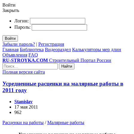
Войти
Закрыть
Логин:
Пароль:
Войти
Забыли пароль?
|
Регистрация
Главная
Библиотека
Видеораздел
Калькуляторы мер длин
Объявления
FAQ
RU-STROYKA.COM
Строительный Портал России
Найти
Полная версия сайта
Усредненные расценки на малярные работы в
2011 году
Stanislav
17 мая 2011
962
Расценки на работы
/
Малярные работы