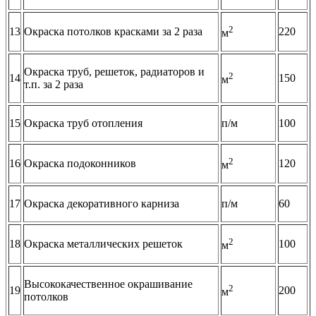
2
13
Окраска потолков красками за 2 раза
220
м
Окраска труб, решеток, радиаторов и
2
14
150
м
т.п. за 2 раза
15
Окраска труб отопления
п/м
100
2
16
Окраска подоконников
120
м
17
Окраска декоративного карниза
п/м
60
2
18
Окраска металлических решеток
100
м
Высококачественное окрашивание
2
19
200
м
потолков