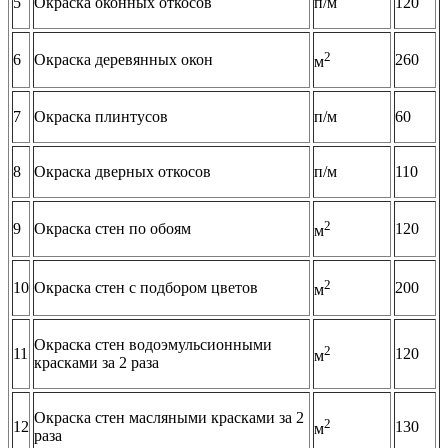
5
Окраска оконных откосов
п/м
120
2
6
Окраска деревянных окон
260
м
7
Окраска плинтусов
п/м
60
8
Окраска дверных откосов
п/м
110
2
9
Окраска стен по обоям
120
м
2
10
Окраска стен с подбором цветов
200
м
Окраска стен водоэмульсионными
2
11
120
м
красками за 2 раза
Окраска стен масляными красками за 2
2
12
130
м
раза