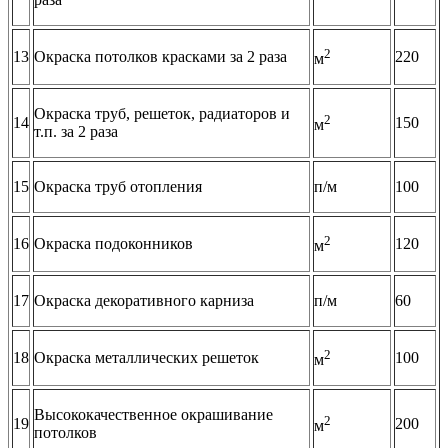
2
13
Окраска потолков красками за 2 раза
220
м
Окраска труб, решеток, радиаторов и
2
14
150
м
т.п. за 2 раза
15
Окраска труб отопления
п/м
100
2
16
Окраска подоконников
120
м
17
Окраска декоративного карниза
п/м
60
2
18
Окраска металлических решеток
100
м
Высококачественное окрашивание
2
19
200
м
потолков