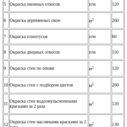
5
Окраска оконных откосов
п/м
120
2
6
Окраска деревянных окон
260
м
7
Окраска плинтусов
п/м
60
8
Окраска дверных откосов
п/м
110
2
9
Окраска стен по обоям
120
м
2
10
Окраска стен с подбором цветов
200
м
Окраска стен водоэмульсионными
2
11
120
м
красками за 2 раза
Окраска стен масляными красками за 2
2
12
130
м
раза