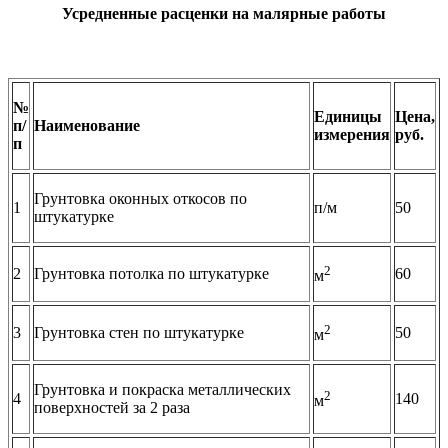
Усредненные расценки на малярные работы
№
Единицы
Цена,
п/
Наименование
измерения
руб.
п
Грунтовка оконных откосов по
1
п/м
50
штукатурке
2
2
Грунтовка потолка по штукатурке
60
м
2
3
Грунтовка стен по штукатурке
50
м
Грунтовка и покраска металлических
2
4
140
м
поверхностей за 2 раза