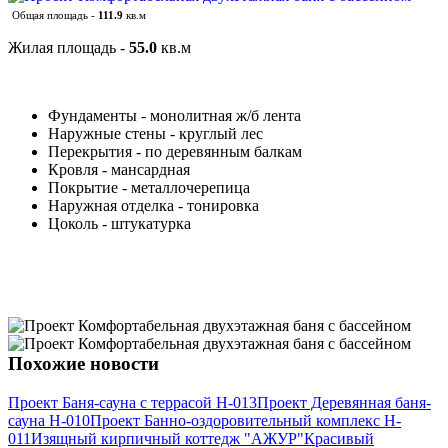
Общая площадь -
111.9
кв.м
Жилая площадь -
55.0
кв.м
Фундаменты - монолитная ж/б лента
Наружные стены - круглый лес
Перекрытия - по деревянным балкам
Кровля - мансардная
Покрытие - металлочерепица
Наружная отделка - тонировка
Цоколь - штукатурка
Похожие новости
Проект Баня-сауна с террасой H-013
Проект Деревянная баня-
сауна H-010
Проект Банно-оздоровительный комплекс H-
011
Изящный кирпичный коттедж "АЖУР"
Красивый