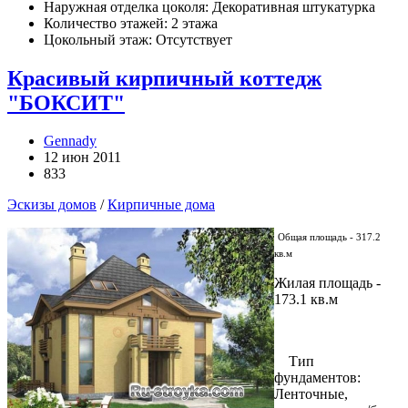
Наружная отделка цоколя: Декоративная штукатурка
Количество этажей: 2 этажа
Цокольный этаж: Отсутствует
Красивый кирпичный коттедж
"БОКСИТ"
Gennady
12 июн 2011
833
Эскизы домов
/
Кирпичные дома
Общая площадь - 317.2
кв.м
Жилая площадь -
173.1 кв.м
Тип
фундаментов:
Ленточные,