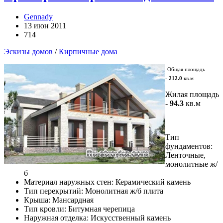
Gennady
13 июн 2011
714
Эскизы домов
/
Кирпичные дома
Общая площадь
-
212.0
кв.м
Жилая площадь
-
94.3
кв.м
Тип
фундаментов:
Ленточные,
монолитные ж/
б
Материал наружных стен: Керамический камень
Тип перекрытий: Монолитная ж/б плита
Крыша: Мансардная
Тип кровли: Битумная черепица
Наружная отделка: Искусственный камень