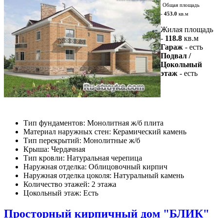
Общая площадь
-
453.0
кв.м
Жилая площадь
-
118.8
кв.м
Гараж
- есть
Подвал /
Цокольный
этаж
- есть
Тип фундаментов: Монолитная ж/б плита
Материал наружных стен: Керамический камень
Тип перекрытий: Монолитные ж/б
Крыша: Чердачная
Тип кровли: Натуральная черепица
Наружная отделка: Облицовочный кирпич
Наружная отделка цоколя: Натуральный камень
Количество этажей: 2 этажа
Цокольный этаж: Есть
Просторный кирпичный дом "БЛИК"