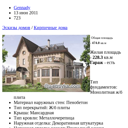
Gennady
13 июн 2011
723
Эскизы домов
/
Кирпичные дома
Общая площадь
-
474.0
кв.м
Жилая площадь
-
228.3
кв.м
Гараж
- есть
Тип
фундаментов:
Монолитная ж/б
плита
Материал наружных стен: Пенобетон
Тип перекрытий: Ж/б плиты
Крыша: Мансардная
Тип кровли: Металлочерепица
Наружная отделка: Декоративная штукатурка