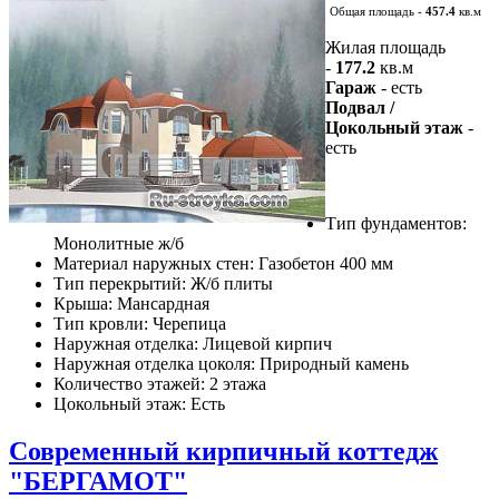
Общая площадь -
457.4
кв.м
Жилая площадь
-
177.2
кв.м
Гараж
- есть
Подвал /
Цокольный этаж
-
есть
Тип фундаментов:
Монолитные ж/б
Материал наружных стен: Газобетон 400 мм
Тип перекрытий: Ж/б плиты
Крыша: Мансардная
Тип кровли: Черепица
Наружная отделка: Лицевой кирпич
Наружная отделка цоколя: Природный камень
Количество этажей: 2 этажа
Цокольный этаж: Есть
Современный кирпичный коттедж
"БЕРГАМОТ"