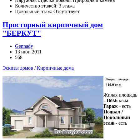
Наружная отделка цоколя: Природный камень
Количество этажей: 3 этажа
Цокольный этаж: Отсутствует
Просторный кирпичный дом
"БЕРКУТ"
Gennady
13 июн 2011
568
Эскизы домов
/
Кирпичные дома
Общая площадь
-
410.0
кв.м
Жилая площадь
-
169.6
кв.м
Гараж
- есть
Подвал /
Цокольный
этаж
- есть