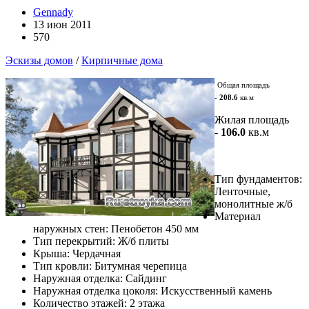
Gennady
13 июн 2011
570
Эскизы домов
/
Кирпичные дома
Общая площадь
-
208.6
кв.м
Жилая площадь
-
106.0
кв.м
Тип фундаментов:
Ленточные,
монолитные ж/б
Материал
наружных стен: Пенобетон 450 мм
Тип перекрытий: Ж/б плиты
Крыша: Чердачная
Тип кровли: Битумная черепица
Наружная отделка: Сайдинг
Наружная отделка цоколя: Искусственный камень
Количество этажей: 2 этажа