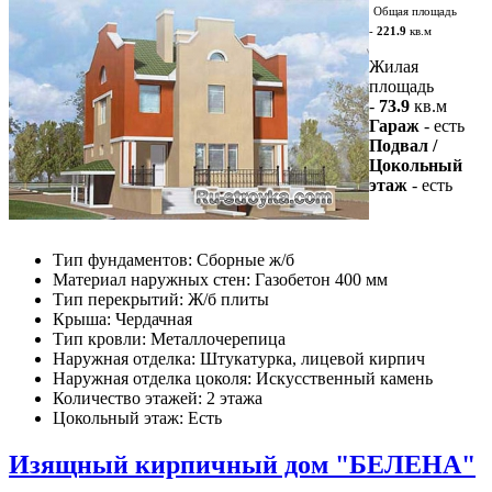
Общая площадь
-
221.9
кв.м
Жилая
площадь
-
73.9
кв.м
Гараж
- есть
Подвал /
Цокольный
этаж
- есть
Тип фундаментов: Сборные ж/б
Материал наружных стен: Газобетон 400 мм
Тип перекрытий: Ж/б плиты
Крыша: Чердачная
Тип кровли: Металлочерепица
Наружная отделка: Штукатурка, лицевой кирпич
Наружная отделка цоколя: Искусственный камень
Количество этажей: 2 этажа
Цокольный этаж: Есть
Изящный кирпичный дом "БЕЛЕНА"