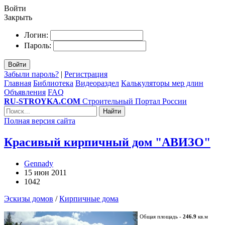
Войти
Закрыть
Логин:
Пароль:
Войти
Забыли пароль?
|
Регистрация
Главная
Библиотека
Видеораздел
Калькуляторы мер длин
Объявления
FAQ
RU-STROYKA.COM
Строительный Портал России
Найти
Полная версия сайта
Красивый кирпичный дом "АВИЗО"
Gennady
15 июн 2011
1042
Эскизы домов
/
Кирпичные дома
Общая площадь -
246.9
кв.м