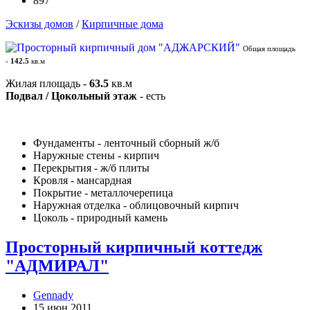
897
Эскизы домов
/
Кирпичные дома
Общая площадь
-
142.5
кв.м
Жилая площадь -
63.5
кв.м
Подвал / Цокольный этаж
- есть
Фундаменты - ленточный сборный ж/б
Наружные стены - кирпич
Перекрытия - ж/б плиты
Кровля - мансардная
Покрытие - металлочерепица
Наружная отделка - облицовочный кирпич
Цоколь - природный камень
Просторный кирпичный коттедж
"АДМИРАЛ"
Gennady
15 июн 2011