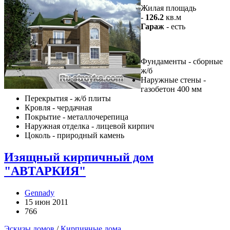
Жилая площадь
-
126.2
кв.м
Гараж
- есть
Фундаменты - сборные
ж/б
Наружные стены -
газобетон 400 мм
Перекрытия - ж/б плиты
Кровля - чердачная
Покрытие - металлочерепица
Наружная отделка - лицевой кирпич
Цоколь - природный камень
Изящный кирпичный дом
"АВТАРКИЯ"
Gennady
15 июн 2011
766
Эскизы домов
/
Кирпичные дома