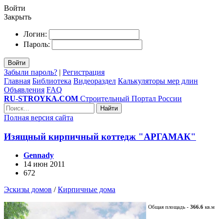
Войти
Закрыть
Логин:
Пароль:
Войти
Забыли пароль?
|
Регистрация
Главная
Библиотека
Видеораздел
Калькуляторы мер длин
Объявления
FAQ
RU-STROYKA.COM
Строительный Портал России
Найти
Полная версия сайта
Изящный кирпичный коттедж "АРГАМАК"
Gennady
14 июн 2011
672
Эскизы домов
/
Кирпичные дома
Общая площадь -
366.6
кв.м