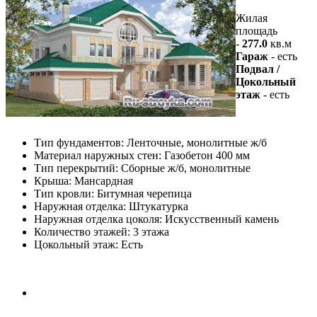
Жилая
площадь
-
277.0
кв.м
Гараж
- есть
Подвал /
Цокольный
этаж
- есть
Тип фундаментов: Ленточные, монолитные ж/б
Материал наружных стен: Газобетон 400 мм
Тип перекрытий: Сборные ж/б, монолитные
Крыша: Мансардная
Тип кровли: Битумная черепица
Наружная отделка: Штукатурка
Наружная отделка цоколя: Искусственный камень
Количество этажей: 3 этажа
Цокольный этаж: Есть