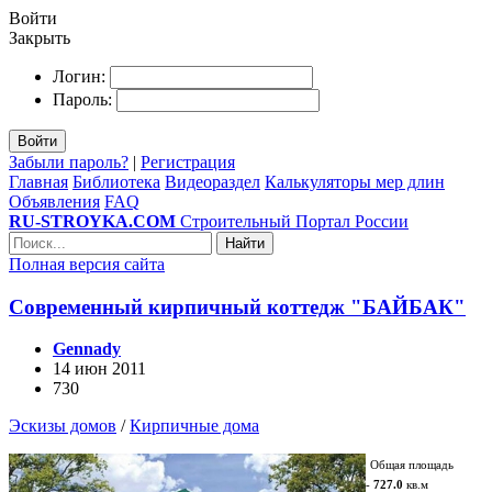
Войти
Закрыть
Логин:
Пароль:
Войти
Забыли пароль?
|
Регистрация
Главная
Библиотека
Видеораздел
Калькуляторы мер длин
Объявления
FAQ
RU-STROYKA.COM
Строительный Портал России
Найти
Полная версия сайта
Современный кирпичный коттедж "БАЙБАК"
Gennady
14 июн 2011
730
Эскизы домов
/
Кирпичные дома
Общая площадь
-
727.0
кв.м