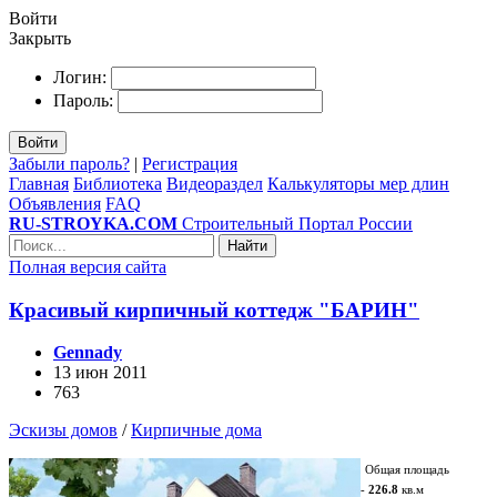
Войти
Закрыть
Логин:
Пароль:
Войти
Забыли пароль?
|
Регистрация
Главная
Библиотека
Видеораздел
Калькуляторы мер длин
Объявления
FAQ
RU-STROYKA.COM
Строительный Портал России
Найти
Полная версия сайта
Красивый кирпичный коттедж "БАРИН"
Gennady
13 июн 2011
763
Эскизы домов
/
Кирпичные дома
Общая площадь
-
226.8
кв.м