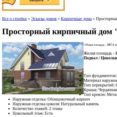
Все о стройке
»
Эскизы домов
»
Кирпичные дома
» Просторны
Просторный кирпичный до
Общая площадь -
397.1
к
Жилая площадь -
Подвал / Цоколь
Тип фундаментов:
Материал наружны
Тип перекрытий: 
Крыша: Чердачная
Тип кровли: Мета
Наружная отделка: Облицовочный кирпич
Наружная отделка цоколя: Натуральный камень
Количество этажей: 2 этажа
Цокольный этаж: Есть