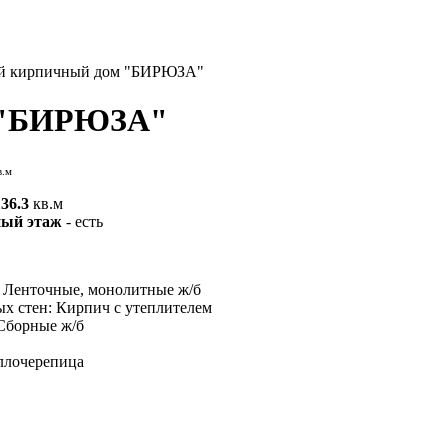
й кирпичный дом "БИРЮЗА"
м "БИРЮЗА"
в.м
136.3
кв.м
ный этаж
- есть
 Ленточные, монолитные ж/б
х стен: Кирпич с утеплителем
Сборные ж/б
ллочерепица