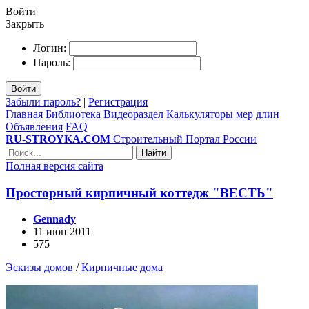
Войти
Закрыть
Логин:
Пароль:
Войти
Забыли пароль?
|
Регистрация
Главная
Библиотека
Видеораздел
Калькуляторы мер длин
Объявления
FAQ
RU-STROYKA.COM
Строительный Портал России
Найти
Полная версия сайта
Просторный кирпичный коттедж "ВЕСТЬ"
Gennady
11 июн 2011
575
Эскизы домов
/
Кирпичные дома