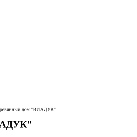
еревянный дом "ВИАДУК"
ИАДУК"