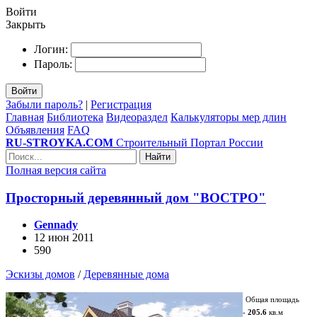
Войти
Закрыть
Логин:
Пароль:
Войти
Забыли пароль?
|
Регистрация
Главная
Библиотека
Видеораздел
Калькуляторы мер длин
Объявления
FAQ
RU-STROYKA.COM
Строительный Портал России
Найти
Полная версия сайта
Просторный деревянный дом "ВОСТРО"
Gennady
12 июн 2011
590
Эскизы домов
/
Деревянные дома
Общая площадь
-
205.6
кв.м