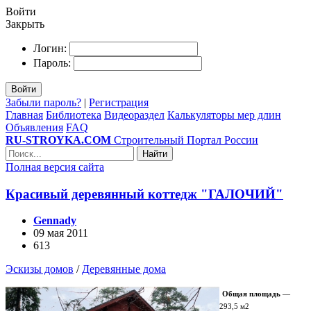
Войти
Закрыть
Логин:
Пароль:
Войти
Забыли пароль?
|
Регистрация
Главная
Библиотека
Видеораздел
Калькуляторы мер длин
Объявления
FAQ
RU-STROYKA.COM
Строительный Портал России
Найти
Полная версия сайта
Красивый деревянный коттедж "ГАЛОЧИЙ"
Gennady
09 мая 2011
613
Эскизы домов
/
Деревянные дома
Общая площадь
—
293,5 м2