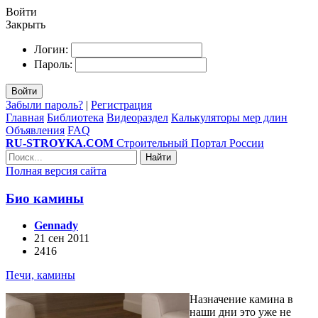
Войти
Закрыть
Логин:
Пароль:
Войти
Забыли пароль?
|
Регистрация
Главная
Библиотека
Видеораздел
Калькуляторы мер длин
Объявления
FAQ
RU-STROYKA.COM
Строительный Портал России
Найти
Полная версия сайта
Био камины
Gennady
21 сен 2011
2416
Печи, камины
Назначение камина в
наши дни это уже не