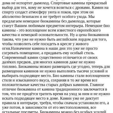
дома не испортит дымоход. Спиртовые камины прекрасный
выбор для тех, кому не хочется возиться с дровами. Камин на
спирту создаст атмосферу уюта и покоя, при этом он
абсолютно безопасен и не требует особого ухода. Мы
предлагаем немецкие биокамины без дымохода, которые
станут Вашим любимым предметом интерьера. Немецкие био
камины - это воплощение всем известного европейского
качества и немецкой основательности. Ну а цена биокаминов
такова, что уже не нужно быть английским лордом для того,
чтобы позволить себе посидеть в кресле у живого
огня.Назначение камина в наши дни это уже не просто
согревать помещение, а придавать ему особый стиль.
Современный камин существенно отличается от своих
далёких предков, для многих каминов даже не нужно
топливо. Биокамины можно размещать где угодно, теперь для
размещения каминов не нужно выполнять тысячи условий и
выбирать подходящее место. Био камины стали воплощением
стиля и изысканного вкуса, сохраняя в то же время все
положительные качества старых добрых каминов. Главное
отличие биокамина от камина традиционного заключается в
том, что не придётся тратить время на уход за ним и не нужно
искать подходящее место в доме. Камин уже не диктует
правила в интерьере, требуя, чтобы сначала установили его, а
уже потом, в зависимости от его местоположения, все
остальные предметы. Биокамины можно без особых усилий