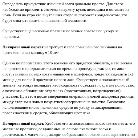
Определить присутствие излишней влаги довольно просто. Для этого
необходимо приклеить скотчем к паркету кусок целлофана и оставить на
ночь. Если на утро его внутренняя сторона покроется конденсатом, это
будет означать наличие повышенной влажности.
Существует еще несколько правил и полезных советов по уходу за
паркетом.
Лакированный паркет
не требует к себе повышенного внимания на
протяжении как минимум 10 лет.
Однако по прошествии этого времени его придется обновить, а это весьма
не про­стая и продолжительная по времени процедура, так как, помимо
обстругивания поверхно­сти машинкой и шлифовки, придется выделить 1-2
месяца для полной просушки нового лака. Существует и положительный
момент: не всегда возникает необходимость освежать покрытие полностью,
а возможно обновление отдельных (протоптанных, поврежденных)
участков. При этом после завершения операции и новой лакировки разницы
между ста­рым и новым покрытием совершенно не заметно. Возможно
использование многочислен­ных средств по уходу за лакированными
поверхностями и средств, обновляющих цвет лака.
Полированный паркет.
Удобство его использования заключается в том, что
масля­ные пропитки, создаваемые на основе пчелиного воска и
растительных масел, не приводят к образованию пленки на поверхности, но