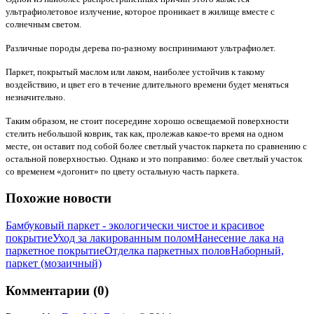
ультрафиолетовое излу­чение, которое проникает в жилище вместе с
солнечным светом.
Различные породы дерева по-разному воспринимают ультрафиолет.
Паркет, покрытый маслом или лаком, наиболее устойчив к такому
воздействию, и цвет его в течение длительного времени будет меняться
незначительно.
Таким образом, не стоит посередине хорошо освещаемой поверхности
стелить неболь­шой коврик, так как, пролежав какое-то время на одном
месте, он оставит под собой более светлый участок паркета по сравнению с
остальной поверхностью. Однако и это поправимо: более светлый участок
со временем «догонит» по цвету остальную часть паркета.
Похожие новости
Бамбуковый паркет - экологически чистое и красивое
покрытие
Уход за лакированным полом
Нанесение лака на
паркетное покрытие
Отделка паркетных полов
Наборный,
паркет (мозаичный)
Комментарии (0)