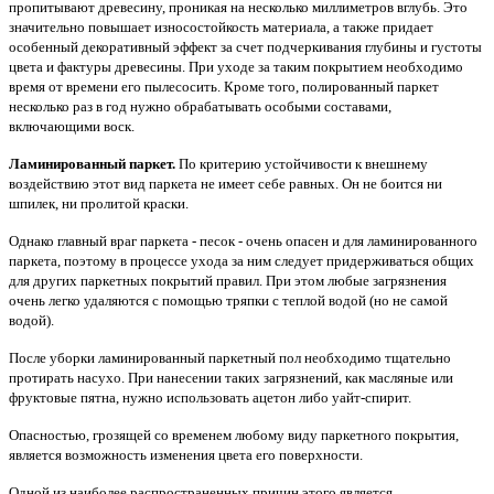
пропитывают древесину, проникая на несколько миллиметров вглубь. Это
значительно повышает износостойкость материала, а также при­дает
особенный декоративный эффект за счет подчеркивания глубины и густоты
цвета и фактуры древесины. При уходе за таким покрытием необходимо
время от времени его пыле­сосить. Кроме того, полированный паркет
несколько раз в год нужно обрабатывать особыми составами,
включающими воск.
Ламинированный паркет.
По критерию устойчивости к внешнему
воздействию этот вид паркета не имеет себе равных. Он не боится ни
шпилек, ни пролитой краски.
Однако главный враг паркета - песок - очень опасен и для ламинированного
паркета, поэтому в процессе ухода за ним следует придерживаться общих
для других паркетных покрытий правил. При этом любые загрязнения
очень легко удаляются с помощью тряпки с теплой водой (но не самой
водой).
После уборки ламинированный паркетный пол необходимо тщательно
протирать насухо. При нанесении таких загрязнений, как масляные или
фруктовые пятна, нужно использовать ацетон либо уайт-спирит.
Опасностью, грозящей со временем любому виду паркетного покрытия,
является воз­можность изменения цвета его поверхности.
Одной из наиболее распространенных причин этого является