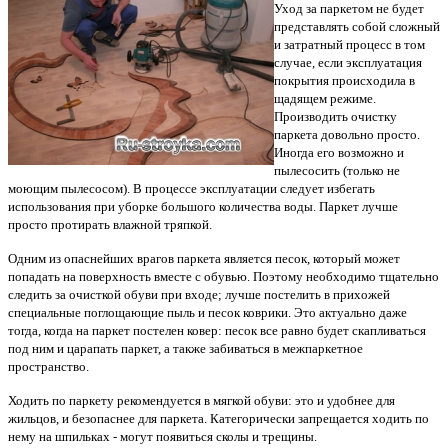
Уход за паркетом не будет
представлять собой сложный
и затратный процесс в том
случае, если эксплуатация
покрытия происходила в
щадящем режиме.
Производить очистку
паркета довольно просто.
Иногда его возможно и
пылесосить (только не
моющим пылесо­сом). В процессе эксплуатации следует избегать
использования при уборке большого коли­чества воды. Паркет лучше
просто протирать влажной тряпкой.
Одним из опаснейших врагов паркета является песок, который может
попадать на поверхность вместе с обувью. Поэтому необходимо тщательно
следить за очисткой обуви при входе; лучше постелить в прихожей
специальные поглощающие пыль и песок коврики. Это актуально даже
тогда, когда на паркет постелен ковер: песок все равно будет скапли­ваться
под ним и царапать паркет, а также забиваться в межпаркетное
пространство.
Ходить по паркету рекомендуется в мягкой обуви: это и удобнее для
жильцов, и без­опаснее для паркета. Категорически запрещается ходить по
нему на шпильках - могут появиться сколы и трещины.