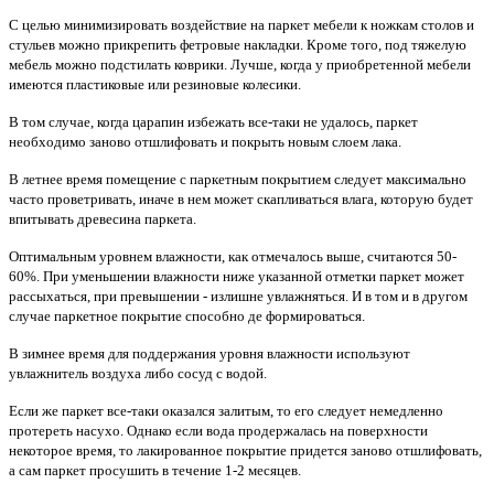
С целью минимизировать воздействие на паркет мебели к ножкам столов и
стульев можно прикрепить фетровые накладки. Кроме того, под тяжелую
мебель можно подстилать коврики. Лучше, когда у приобретенной мебели
имеются пластиковые или резиновые коле­сики.
В том случае, когда царапин избежать все-таки не удалось, паркет
необходимо заново отшлифовать и покрыть новым слоем лака.
В летнее время помещение с паркетным покрытием следует максимально
часто прове­тривать, иначе в нем может скапливаться влага, которую будет
впитывать древесина паркета.
Оптимальным уровнем влажности, как отмечалось выше, считаются 50-
60%. При уменьшении влажности ниже указанной отметки паркет может
рассыхаться, при превыше­нии - излишне увлажняться. И в том и в другом
случае паркетное покрытие способно де формироваться.
В зимнее время для поддержания уровня влажности используют
увлажнитель воздуха либо сосуд с водой.
Если же паркет все-таки оказался залитым, то его следует немедленно
протереть насухо. Однако если вода продержалась на поверхности
некоторое время, то лакированное покрытие придется заново отшлифовать,
а сам паркет просушить в течение 1-2 месяцев.