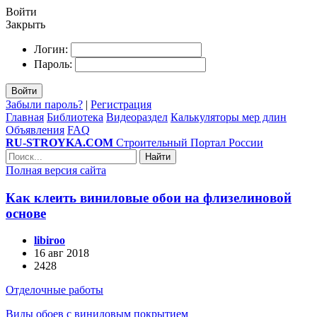
Войти
Закрыть
Логин:
Пароль:
Войти
Забыли пароль?
|
Регистрация
Главная
Библиотека
Видеораздел
Калькуляторы мер длин
Объявления
FAQ
RU-STROYKA.COM
Строительный Портал России
Найти
Полная версия сайта
Как клеить виниловые обои на флизелиновой
основе
libiroo
16 авг 2018
2428
Отделочные работы
Виды обоев с виниловым покрытием