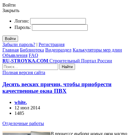
Войти
Закрыть
Логин:
Пароль:
Войти
Забыли пароль?
|
Регистрация
Главная
Библиотека
Видеораздел
Калькуляторы мер длин
Объявления
FAQ
RU-STROYKA.COM
Строительный Портал России
Найти
Полная версия сайта
Десять веских причин, чтобы приобрести
качественные окна ПВХ
white.
12 июл 2014
1485
Отделочные работы
В процессе выбора новых окон часто