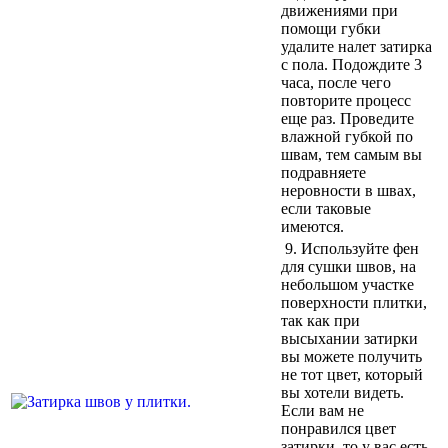
движениями при
помощи губки
удалите налет затирка
с пола. Подождите 3
часа, после чего
повторите процесс
еще раз. Проведите
влажной губкой по
швам, тем самым вы
подравняете
неровности в швах,
если таковые
имеются.
9.
Используйте фен
для сушки швов, на
небольшом участке
поверхности плитки,
так как при
высыхании затирки
вы можете получить
не тот цвет, который
вы хотели видеть.
Если вам не
понравился цвет
затирки, то у вас есть