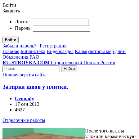
Войти
Закрыть
Логин:
Пароль:
Войти
Забыли пароль?
|
Регистрация
Главная
Библиотека
Видеораздел
Калькуляторы мер длин
Объявления
FAQ
RU-STROYKA.COM
Строительный Портал России
Найти
Полная версия сайта
Затирка швов у плитки.
Gennady
17 сен 2013
4627
Отделочные работы
После того как вы
уложили керамическую