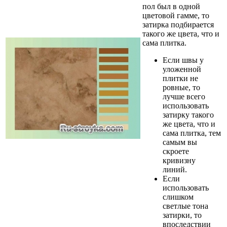
пол был в одной
цветовой гамме, то
затирка подбирается
такого же цвета, что и
сама плитка.
Если швы у
уложенной
плитки не
ровные, то
лучше всего
использовать
затирку такого
же цвета, что и
сама плитка, тем
самым вы
скроете
кривизну
линий.
Если
использовать
слишком
светлые тона
затирки, то
впоследствии