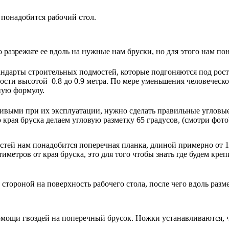
 понадобится рабочий стол.
 разрежьте ее вдоль на нужные нам бруски, но для этого нам по
дарты строительных подмостей, которые подгоняются под рост ч
ости высотой 0.8 до 0.9 метра. По мере уменьшения человеческо
ную формулу.
ивыми при их эксплуатации, нужно сделать правильные угловые 
края бруска делаем угловую разметку 65 градусов, (смотри фот
тей нам понадобится поперечная планка, длиной примерно от 1 
иметров от края бруска, это для того чтобы знать где будем кр
тороной на поверхность рабочего стола, после чего вдоль раз
омощи гвоздей на поперечный брусок. Ножки устанавливаются, чт