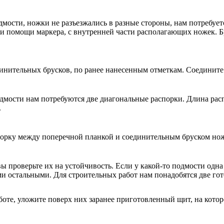
дмости, ножки не разъезжались в разные стороны, нам потребует
при помощи маркера, с внутренней части располагающих ножек. 
динительных брусков, по ранее нанесенным отметкам. Соединит
дмости нам потребуются две диагональные распорки. Длина расп
.
порку между поперечной планкой и соединительным бруском нож
вы проверьте их на устойчивость. Если у какой-то подмости одн
и остальными. Для строительных работ нам понадобятся две го
боте, уложите поверх них заранее приготовленный щит, на котор