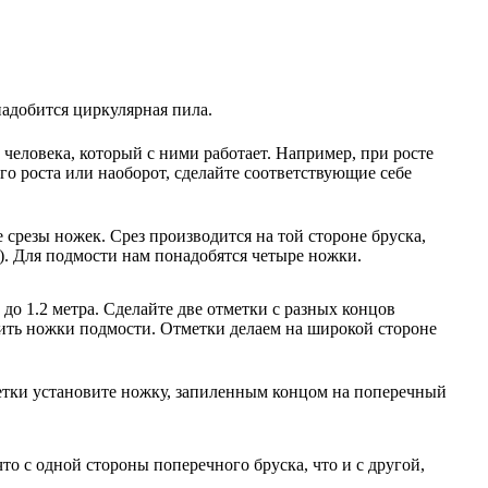
надобится циркулярная пила.
еловека, который с ними работает. Например, при росте
го роста или наоборот, сделайте соответствующие себе
срезы ножек. Срез производится на той стороне бруска,
о). Для подмости нам понадобятся четыре ножки.
до 1.2 метра. Сделайте две отметки с разных концов
епить ножки подмости. Отметки делаем на широкой стороне
метки установите ножку, запиленным концом на поперечный
о с одной стороны поперечного бруска, что и с другой,