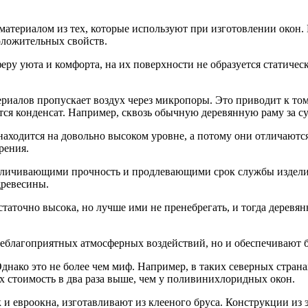
атериалом из тех, которые используют при изготовлении окон. 
оложительных свойств.
уюта и комфорта, на их поверхности не образуется статическое 
риалов пропускает воз­дух через микропоры. Это приводит к том
тся конденсат. Напри­мер, сквозь обычную деревянную раму за су
находится на довольно высоком уровне, а потому они отличают
рения.
еличивающими проч­ность и продлевающими срок службы изделий
древесины.
аточно высока, но лучше ими не пренебрегать, и тогда деревян
еблагоприятных атмо­сферных воздействий, но и обеспечивают 
Однако это не более чем миф. Например, в таких северных стран
их стоимость в два раза выше, чем у поливинихлоридных окон.
и евроокна, изготавливают из клееного бруса. Конструкции из э