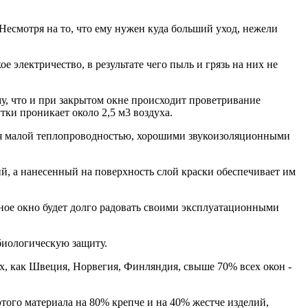
Несмотря на то, что ему нужен куда больший уход, нежели
электричество, в результате чего пыль и грязь на них не
у, что и при закрытом окне происходит проветри­вание
тки проникает около 2,5 м3 воздуха.
ся малой теплопроводностью, хорошими звукоизо­ляционными
, а нанесенный на поверхность слой краски обеспечивает им
ное окно будет долго радовать своими эксплуа­тационными
биологическую защиту.
ах, как Швеция, Норвегия, Финляндия, свыше 70% всех окон -
того материала на 80% крепче и на 40% жестче изделий,