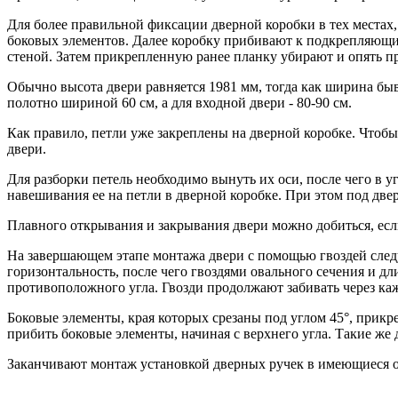
Для более правильной фиксации дверной коробки в тех местах, 
боковых элементов. Далее коробку прибивают к подкрепляющим
стеной. Затем прикрепленную ранее планку убирают и опять пр
Обычно высота двери равняется 1981 мм, тогда как ширина быва
полотно шириной 60 см, а для входной двери - 80-90 см.
Как правило, петли уже закреплены на дверной коробке. Чтобы
двери.
Для разборки петель необходимо вынуть их оси, после чего в 
навешивания ее на петли в дверной коробке. При этом под две
Плавного открывания и закрывания двери можно добиться, ес
На завершающем этапе монтажа двери с помощью гвоздей следу
горизонтальность, после чего гвоздями овального сечения и дли
противоположного угла. Гвозди продолжают забивать через ка
Боковые элементы, края которых срезаны под углом 45°, прикре
прибить боковые элементы, начиная с верхнего угла. Такие ж
Заканчивают монтаж установкой дверных ручек в имеющиеся от