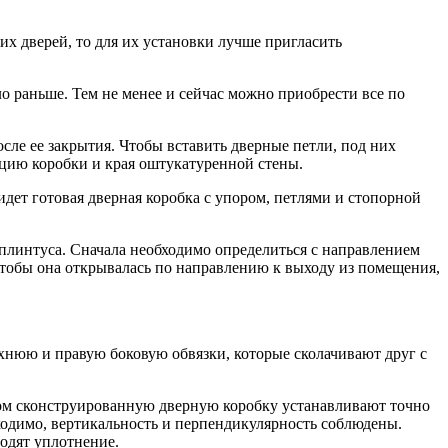
их дверей, то для их установки лучше пригласить
ло раньше. Тем не менее и сейчас можно при­обрести все по
осле ее закрытия. Чтобы вставить дверные петли, под них
цию коробки и края оштукатуренной стены.
идет готовая дверная коробка с упором, петлями и стопорной
 плинтуса. Сначала необходимо определиться с направлением
 чтобы она открывалась по направлению к выходу из помещения,
хнюю и правую боковую обвязки, которые ско­лачивают друг с
том сконструированную дверную коробку уста­навливают точно
ходимо, вертикальность и перпен­дикулярность соблюдены.
водят уплотнение.