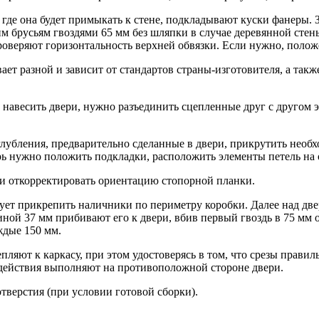
где она будет при­мыкать к стене, подкладывают куски фанеры. 
 брусьям гвоздями 65 мм без шляпки в случае деревянной стен
ове­ряют горизонтальность верхней обвязки. Если нужно, полож
ет разной и зависит от стандартов страны-изготовителя, а такж
 навесить двери, нужно разъединить сцепленные друг с другом 
углубления, предвари­тельно сделанные в двери, прикрутить нео
рь нужно положить подкладки, расположить элементы петель на о
ли откорректировать ориентацию стопорной планки.
ет прикрепить налич­ники по периметру коробки. Далее над дв
ной 37 мм прибивают его к двери, вбив первый гвоздь в 75 мм от
ждые 150 мм.
пляют к каркасу, при этом удостоверясь в том, что срезы прави
е действия выполняют на противоположной стороне двери.
верстия (при условии готовой сборки).