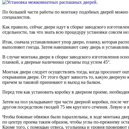
По большей части работы по мон­тажу подобных дверей можно о
специалистов.
Как правило, сейчас двери идут в сборке заводского изготовле
отдельности, так что знать всю процедуру установки совсем н
Итак, сначала устанавливают упор двери, планку, которая расп
выполняют гнезда. Затем навешивают саму дверь и устанавли
В случае монтажа двери в сборке заводского изготовления осно
планкой, а дверные наличники срезаны под углом 45°.
Монтаж двери следует осуществлять тогда, когда просохнет ош
открывания двери. От этого будет зависеть то, какую дверную
причем за таковой принимают и выход на балкон.
Перед тем как установить коробку в дверном проеме, необходи
Затем на пол укладывают три части дверной коробки, после че
другом посредством гвоздей 75 мм круглого сечения. Левую и
Чтобы боковые обвязки были параллельны, в ходе монтажа две
по центру проема таким образом, чтобы углы по-прежнему оста
Кроме того, с помощью отвеса, угольника и уровня проверяют г