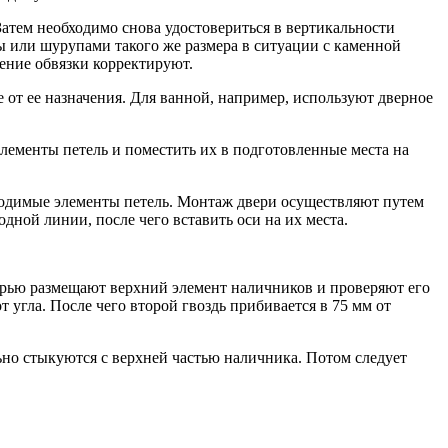
Затем необходимо снова удостовериться в вертикальности
ы или шурупами такого же размера в ситуации с каменной
ение обвязки корректируют.
е от ее назначения. Для ванной, например, используют дверное
элементы петель и поместить их в подготовленные места на
бходимые элементы петель. Монтаж двери осу­ществляют путем
дной линии, после чего вставить оси на их места.
ерью размещают верхний элемент наличников и проверяют его
 угла. После чего второй гвоздь при­бивается в 75 мм от
льно стыкуются с верхней частью наличника. Потом следует