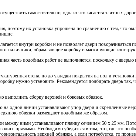
существить самостоятельно, однако что касается элитных дорог
ния, поэтому их уста­новка упрощена по сравнению с тем, что бы
елишне.
олагается внутри коробки и не позволяет двери поворачиваться п
вают налич­ники, обрамляющие коробку и маскирующие конструк
вная часть подобных работ не выполняется, поскольку с дверью 
тукатуренная стена, но до укладки покрытия на пол и установки
 коробку нужно установить. Рекомендуется подбирать дверь так,
мо выполнить сборку верхней и боковых обвязок.
го на одной линии уста­навливают упор двери и скрепленные вер
 верхнюю обвязки размещают подобным же образом.
ри между ними уста­навливают планку сечением 50 х 25 мм. По
вались прямыми. Необходимо убедиться в том, что, где это необ
оризонтальность верхней обвязки, а если потребуется, то произ