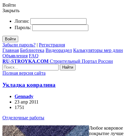
Войти
Закрыть
Логин:
Пароль:
Войти
Забыли пароль?
|
Регистрация
Главная
Библиотека
Видеораздел
Калькуляторы мер длин
Объявления
FAQ
RU-STROYKA.COM
Строительный Портал России
Найти
Полная версия сайта
Укладка ковралина
Gennady
23 апр 2011
1751
Отделочные работы
Любое ковровое
покрытие лучше