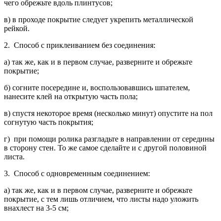
чего обрежьте вдоль плинтусов;
в) в проходе покрытие следует укрепить металли­ческой
рейкой.
2. Способ с приклеиванием без соединения:
а) так же, как и в первом случае, разверните и об­режьте
покрытие;
б) согните посередине и, воспользовавшись шпа­телем,
нанесите клей на открытую часть пола;
в) спустя некоторое время (несколько минут) опу­стите на пол
согнутую часть покрытия;
г) при помощи ролика разгладьте в направлении от середины
в сторону стен. То же самое сделайте и с другой половиной
листа.
3. Способ с одновременным соединением:
а) так же, как и в первом случае, разверните и об­режьте
покрытие, с тем лишь отличием, что листы надо уложить
внахлест на 3-5 см;