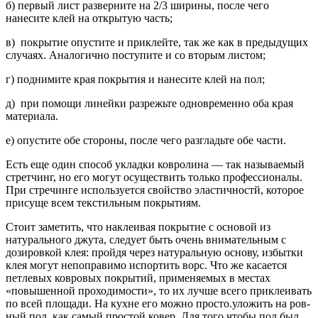
б) первый лист разверните на 2/3 ширины, после чего
нанесите клей на открытую часть;
в) покрытие опустите и приклейте, так же как в предыдущих
случаях. Аналогично поступите и со вто­рым листом;
г) поднимите края покрытия и нанесите клей на пол;
д) при помощи линейки разрежьте одновременно оба края
материала.
е) опустите обе стороны, после чего разгладьте обе части.
Есть еще один способ укладки ковролина — так называемый
стретчинг, но его могут осуществить только профессионалы.
При стречинге используется свойство эластичностй, которое
присуще всем тек­стильным покрытиям.
Стоит заметить, что наклеивая покрытие с осно­вой из
натурального джута, следует быть очень вни­мательным с
дозировкой клея: пройдя через натураль­ную основу, избытки
клея могут непоправимо испор­тить ворс. Что же касается
петлевых ковровых покрытий, применяемых в местах
«повышенной про­ходимости», то их лучше всего приклеивать
по всей площади. На кухне его можно просто.уложить на ров­
ный пол, как самый простой ковер. Для того чтобы пол был