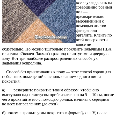
всего укладывать на
совершенно ровный
пол —
предварительно
выров­ненный с
помощью листов
фанеры или
оргалита. Клеить по
всей поверхности
вовсе не
обязательно. Но можно тщательно проклеить (обычным ПВА
или типа «Эколеп Лакма») края под плинтусами и дверную
зону. Вот три наиболее распространенных способа ук­
ладывания ковролина.
1. Способ без приклеивания к полу — этот способ хорош для
небольших помещений с использованием одного листа
покрытия:
а) разверните покрытие таким образом, чтобы оно
выступало над плинтусом приблизительно на 5— 10 см, после
чего прокатайте его с помощью ролика, начиная с середины
во всех направлениях (до стен);
б) ножом вырежьте углы покрытия в форме буквы V, после