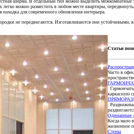
вестная ширма. В отдельный тип можно выделить межкомнатные
х легко можно разместить в любом месте квартиры, передвинуть
 находка для современного обновления интерьера.
егородки не передвигаются. Изготавлива­ются они устойчивыми, 
Статьи похо
Распростран
Часто в офи
пространство
ГАРМОНЧА
Гармончатые
каркасную си
ПРЯМОРАЗ
Раздвижные 
раздвигаются
Одинарные 
Когда мало 
жизненное п
Стены