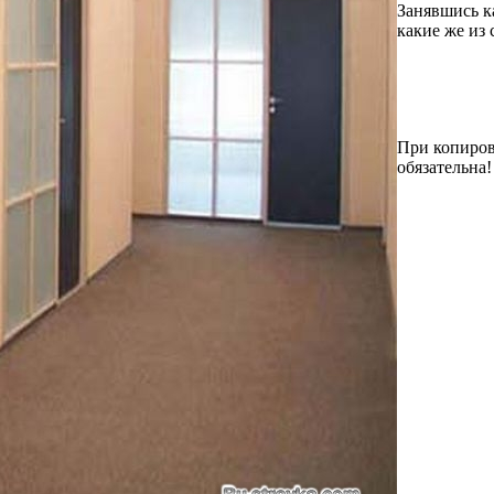
Занявшись к
какие же из 
При копиров
обязательна!