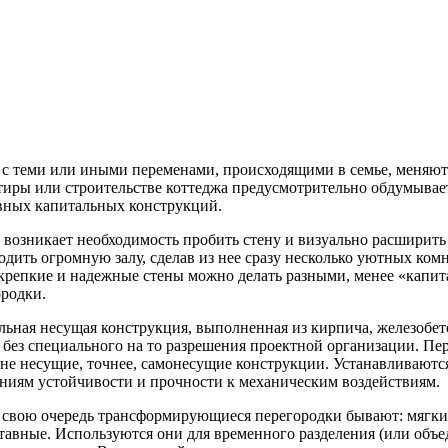
 с теми или иными перемена­ми, происходящими в семье, меняют
иры или строительстве коттеджа предусмотри­тельно обдумывает
овных капитальных конструкций.
 возникает необходимость про­бить стену и визуально расширить
ить огромную залу, сделав из нее сразу не­сколько уютных комна
креп­кие и надежные стены можно делать разными, менее «капита
ородки.
льная несущая конструкция, выполненная из кирпича, железобето
 без специального на то разре­шения проектной организации. Пер
 не несущие, точнее, самонесущие конструкции. Устанавливаютс
аниям устой­чивости и прочности к механическим воздействиям.
вою очередь трансформирующиеся пере­городки бывают: мягкие 
став­ные. Используются они для временного разделения (или объ