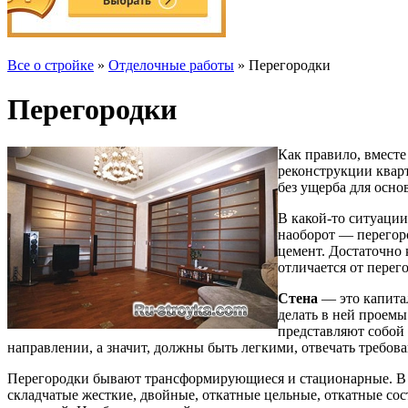
Все о стройке
»
Отделочные работы
» Перегородки
Перегородки
Как правило, вместе
реконструкции кварт
без ущерба для осн
В какой-то ситуации
наоборот — перегород
цемент. Достаточно 
отличается от перег
Стена
— это капита
делать в ней проемы
представляют со­бой
направлении, а значит, должны быть легкими, отвечать требов
Перегородки бывают трансформирующиеся и стацио­нарные. В с
складчатые жест­кие, двойные, откатные цельные, откатные со