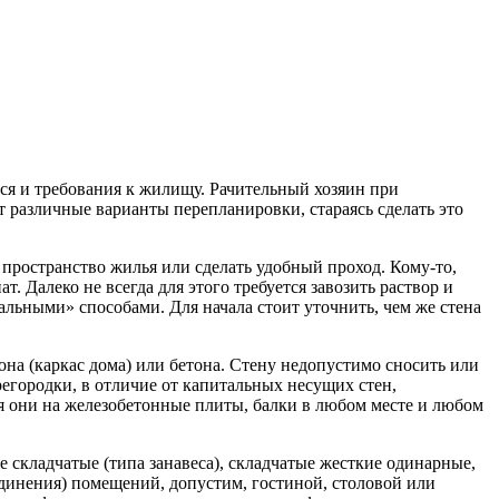
ся и требования к жилищу. Рачительный хозяин при
 различные варианты переплани­ровки, стараясь сделать это
 пространство жи­лья или сделать удобный проход. Кому-то,
т. Далеко не всегда для этого требуется завозить раствор и
льными» способами. Для начала стоит уточ­нить, чем же стена
на (каркас дома) или бетона. Стену недопустимо сносить или
егородки, в отли­чие от капитальных несущих стен,
я они на железобетонные плиты, бал­ки в любом месте и любом
складчатые (типа занавеса), складчатые жесткие одинарные,
единения) помещений, допустим, гостиной, столовой или