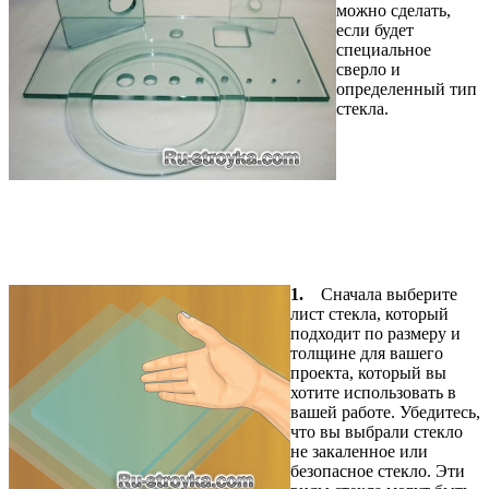
можно сделать,
если будет
специальное
сверло и
определенный тип
стекла.
1.
Сначала выберите
лист стекла, который
подходит по размеру и
толщине для вашего
проекта, который вы
хотите использовать в
вашей работе. Убедитесь,
что вы выбрали стекло
не закаленное или
безопасное стекло. Эти