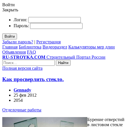
Войти
Закрыть
Логин:
Пароль:
Войти
Забыли пароль?
|
Регистрация
Главная
Библиотека
Видеораздел
Калькуляторы мер длин
Объявления
FAQ
RU-STROYKA.COM
Строительный Портал России
Найти
Полная версия сайта
Как просверлить стекло.
Gennady
25 фев 2012
2054
Отделочные работы
Бурение отверстий
в листовом стекле