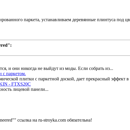
ованного паркета, устанавливаем деревянные плинтуса под цв
red":
я, и они никогда не выйдут из моды. Если собрать из...
 с паркетом.
ической плитки с паркетной доской, дает прекрасный эффект в 
KIN - FTXS20С
ность лицевой панели...
ered"" ссылка на ru-stroyka.com обязательна!