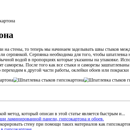
картона
она
и на стены, то теперь мы начинаем заделывать швы стыков межд
и серпянкой. Серпянка необходима для того, чтобы шпатлевка н
обычной водой в пропорциях которые указанны на упаковке. Исп
оят саморезы. После того как все стыки и саморезы зашпатлева
 переходим к другой части работы, оклейки обоев или покраски 
ой метод, который описан в этой статье является быстрым и...
щи ламинированной панели, гипсокартона и обоев.
екорировать стену при помощи таких материалов как гипсокартон,
 в гипсокартоне.