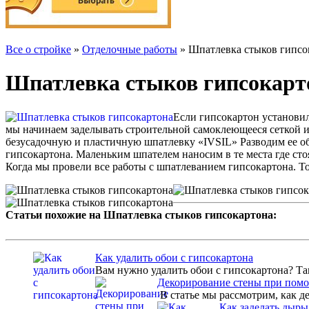
Все о стройке
»
Отделочные работы
» Шпатлевка стыков гипсо
Шпатлевка стыков гипсокарт
Если гипсокартон установил
мы начинаем заделывать строительной самоклеющееся сеткой ил
безусадочную и пластичную шпатлевку «
IVSIL
» Разводим ее 
гипсокартона. Маленьким шпателем наносим в те места где ст
Когда мы провели все работы с шпатлеванием гипсокартона. То
Статьи похожие на Шпатлевка стыков гипсокартона:
Как удалить обои с гипсокартона
Вам нужно удалить обои c гипсокартона? Так
Декорирование стены при помо
В статье мы рассмотрим, как д
Как заделать дыры