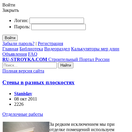
Войти
Закрыть
Логин:
Пароль:
Войти
Забыли пароль?
|
Регистрация
Главная
Библиотека
Видеораздел
Калькуляторы мер длин
Объявления
FAQ
RU-STROYKA.COM
Строительный Портал России
Найти
Полная версия сайта
Стены в разных плоскостях
Stanislav
08 окт 2011
2226
Отделочные работы
За редким исключением мы при
отделке помещений используем