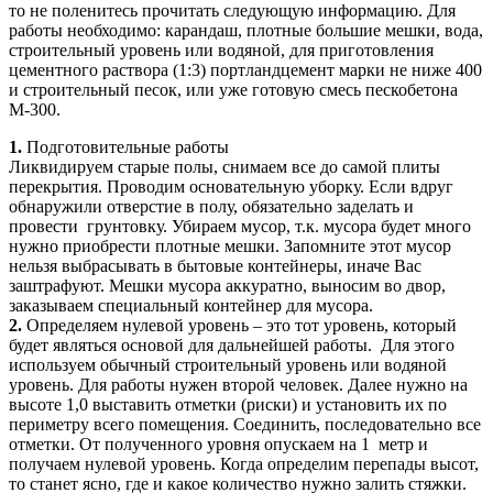
то не поленитесь прочитать следующую информацию. Для
работы необходимо: карандаш, плотные большие мешки, вода,
строительный уровень или водяной, для приготовления
цементного раствора (1:3) портландцемент марки не ниже 400
и строительный песок, или уже готовую смесь пескобетона
М-300.
1.
Подготовительные работы
Ликвидируем старые полы, снимаем все до самой плиты
перекрытия. Проводим основательную уборку. Если вдруг
обнаружили отверстие в полу, обязательно заделать и
провести грунтовку. Убираем мусор, т.к. мусора будет много
нужно приобрести плотные мешки. Запомните этот мусор
нельзя выбрасывать в бытовые контейнеры, иначе Вас
заштрафуют. Мешки мусора аккуратно, выносим во двор,
заказываем специальный контейнер для мусора.
2.
Определяем нулевой уровень – это тот уровень, который
будет являться основой для дальнейшей работы. Для этого
используем обычный строительный уровень или водяной
уровень. Для работы нужен второй человек. Далее нужно на
высоте 1,0 выставить отметки (риски) и установить их по
периметру всего помещения. Соединить, последовательно все
отметки. От полученного уровня опускаем на 1 метр и
получаем нулевой уровень. Когда определим перепады высот,
то станет ясно, где и какое количество нужно залить стяжки.