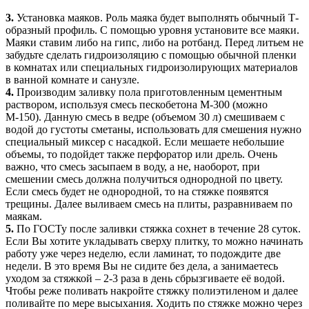
3.
Установка маяков. Роль маяка будет выполнять обычный Т-
образный профиль. С помощью уровня установите все маяки.
Маяки ставим либо на гипс, либо на ротбанд. Перед литьем не
забудьте сделать гидроизоляцию с помощью обычной пленки
в комнатах или специальных гидроизолирующих материалов
в ванной комнате и санузле.
4.
Производим заливку пола приготовленным цементным
раствором, используя смесь пескобетона М-300 (можно
М-150). Данную смесь в ведре (объемом 30 л) смешиваем с
водой до густоты сметаны, использовать для смешения нужно
специальный миксер с насадкой. Если мешаете небольшие
объемы, то подойдет также перфоратор или дрель. Очень
важно, что смесь засыпаем в воду, а не, наоборот, при
смешении смесь должна получиться однородной по цвету.
Если смесь будет не однородной, то на стяжке появятся
трещины. Далее выливаем смесь на плиты, разравниваем по
маякам.
5.
По ГОСТу после заливки стяжка сохнет в течение 28 суток.
Если Вы хотите укладывать сверху плитку, то можно начинать
работу уже через неделю, если ламинат, то подождите две
недели. В это время Вы не сидите без дела, а занимаетесь
уходом за стяжкой – 2-3 раза в день сбрызгиваете её водой.
Чтобы реже поливать накройте стяжку полиэтиленом и далее
поливайте по мере высыхания. Ходить по стяжке можно через