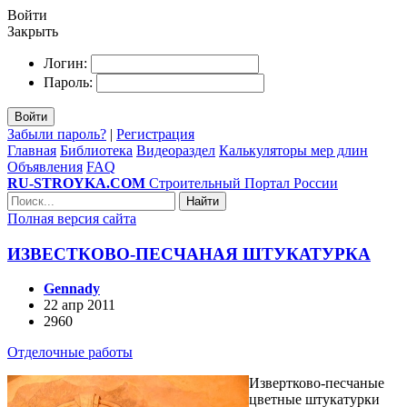
Войти
Закрыть
Логин:
Пароль:
Войти
Забыли пароль?
|
Регистрация
Главная
Библиотека
Видеораздел
Калькуляторы мер длин
Объявления
FAQ
RU-STROYKA.COM
Строительный Портал России
Найти
Полная версия сайта
ИЗВЕСТКОВО-ПЕСЧАНАЯ ШТУКАТУРКА
Gennady
22 апр 2011
2960
Отделочные работы
Извертково-песчаные
цветные штука­турки