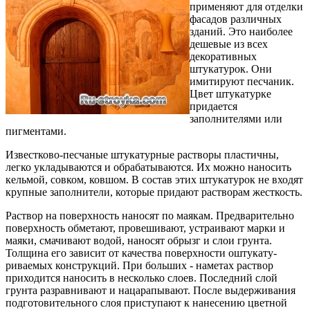
применяют для отделки
фасадов различных
зданий. Это наиболее
деше­вые из всех
декоративных
штукатурок. Они
имитируют песчаник.
Цвет штука­турке
придается
заполнителями или
пиг­ментами.
Известково-песчаные штукатурные растворы пластичны,
легко укладываются и обрабатываются. Их можно наносить
кельмой, совком, ковшом. В состав этих штукатурок не входят
крупные заполнители, которые придают растворам жесткость.
Раствор на поверхность наносят по маякам. Предварительно
поверхность обметают, провешивают, устраивают мар­ки и
маяки, смачивают водой, наносят обрызг и слои грунта.
Толщина его зависит от качества поверхности оштукату­
риваемых конструкций. При больших - наметах раствор
приходится наносить в несколько слоев. Последний слой
грунта разравнивают и нацарапывают. После выдерживания
подготовительного слоя приступают к нанесению цветной