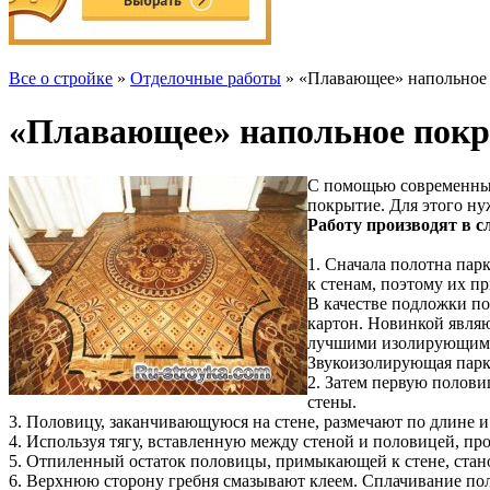
Все о стройке
»
Отделочные работы
» «Плавающее» напольное 
«Плавающее» напольное покр
С помощью современных
покрытие. Для этого н
Работу производят в 
1. Сначала полотна пар
к стенам, поэтому их п
В качестве подложки п
картон. Новинкой являю
лучшими изолирующими 
Звукоизолирующая парке
2. Затем первую половиц
стены.
3. Половицу, заканчивающуюся на стене, размечают по длине и 
4. Используя тягу, вставленную между стеной и половицей, пр
5. Отпиленный остаток половицы, примыкающей к стене, стан
6. Верхнюю сторону гребня смазывают клеем. Сплачивание по