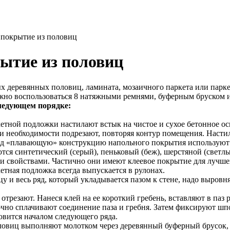
покрытие из половиц
ытие из половиц
 деревянных половиц, ламината, мозаичного паркета или парке
ужно воспользоваться 8 натяжными ремнями, буферным бруском 
следующем порядке:
кетной подложки настилают встык на чистое и сухое бетонное 
ри необходимости подрезают, повторяя контур помещения. Насти
од «плавающую» конструкцию напольного покрытия используют
тся синтетический (серый), пеньковый (беж), шерстяной (светл
свойствами. Частично они имеют клеевое покрытие для лучшег
тная подложка всегда выпускается в рулонах.
у и весь ряд, который укладывается пазом к стене, надо выровня
отрезают. Нанеся клей на ее короткий гребень, вставляют в паз
очно сплачивают соединение паза и гребня. Затем фиксируют шп
овится началом следующего ряда.
ловиц выполняют молотком через деревянный буферный брусок, 