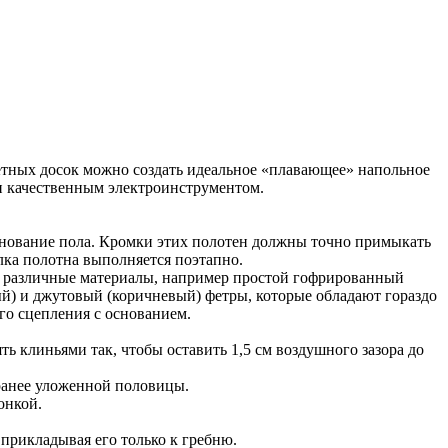
тных досок можно создать идеальное «плавающее» напольное
и качественным электроинструментом.
основание пола. Кромки этих полотен должны точно примыкать
лка полотна выполняется поэтапно.
 различные материалы, например простой гофрированный
ый) и джутовый (коричневый) фетры, которые обладают гораздо
о сцепления с основанием.
ть клиньями так, чтобы оставить 1,5 см воздушного зазора до
 ранее уложенной половицы.
онкой.
прикладывая его только к гребню.