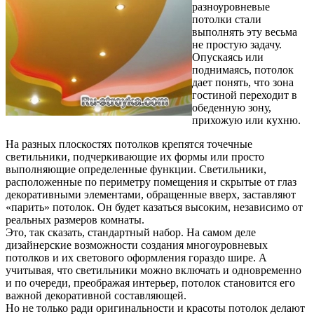
разноуровневые
потолки стали
выполнять эту весьма
не простую задачу.
Опускаясь или
поднимаясь, потолок
дает понять, что зона
гостиной переходит в
обеденную зону,
прихожую или кухню.
На разных плоскостях потолков крепятся точечные
светильники, подчеркивающие их формы или просто
выполняющие определенные функции. Светильники,
расположенные по периметру помещения и скрытые от глаз
декоративными элементами, обращенные вверх, заставляют
«парить» потолок. Он будет казаться высоким, независимо от
реальных размеров комнаты.
Это, так сказать, стандартный набор. На самом деле
дизайнерские возможности создания многоуровневых
потолков и их светового оформления гораздо шире. А
учитывая, что светильники можно включать и одновременно
и по очереди, преображая интерьер, потолок становится его
важной декоративной составляющей.
Но не только ради оригинальности и красоты потолок делают