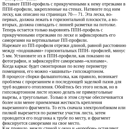
Вставьте ППН-профиль с прикрученными к нему отрезками в
ППН-профили, закрепленные на стенах. Натяните под ним
леску, как описано на страницах 70— 71. Эта леска, во-
первых, должна лежать в горизонтальной плоскости, а во-
вторых, должна совпадать с линией разметки на потолке.
Теперь остается только выровнять ППН-профиль с
прикрученными отрезками по леске и зафиксировать его
саморезами на вертикальные ПП-профили.
Нарежьте из ПП-профиля отрезки длиной, равной расстоянию
между «подошвами» горизонтальных ППН- профилей, минус
5 мм. Установите их в ППН-профили, как показано на
фотографии, и зафиксируйте саморезами-«клопами».
Когда каркас будет смонтирован по всему периметру
помещения, его можно «зашивать» гипсокартоном.
В процессе сборки фальшпотолка, как правило, возникает
проблема с прорезанием и последующей заделкой пазов для
труб водяного отопления. Обойтись без этого нельзя, но в
гипсокартонном листе нужно делать не прямоугольные
вырезы, а треугольные. Только в этом случае обеспечивается
более или менее приемлемая жесткость крепления
вырезанного фрагмента. То есть сначала электролобзиком или
пилкой вырезается по разметке участок листа, затем
проводится его подгонка к трубе по месту, и фрагмент
фиксируется саморезами на свое место.
Как правило, между стеной у окна и «коробом» оставляют