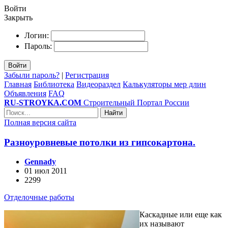
Войти
Закрыть
Логин:
Пароль:
Войти
Забыли пароль?
|
Регистрация
Главная
Библиотека
Видеораздел
Калькуляторы мер длин
Объявления
FAQ
RU-STROYKA.COM
Строительный Портал России
Найти
Полная версия сайта
Разноуровневые потолки из гипсокартона.
Gennady
01 июл 2011
2299
Отделочные работы
Каскадные или еще как
их называют