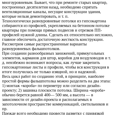
многоуровневым. Бывает, что при ремонте старых квартир,
построенных десятилетия назад, необходимо спрятать
вентиляционные каналы, несущие конструкции здания,
которые нельзя демонтировать, и т. п.
Технологически разноуровневые потолки из гипсокартона
собираются из профилей, укрепляемых на бетонном потолке
квартиры при помощи прямых подвесов и отрезков ПП-
профилей нужной длины. Сделать их относительно несложно,
главное обеспечить достаточную жесткость конструкции.
Рассмотрим самые распространенные варианты
разноуровневых фальшпотолков.
При создании разнообразных занижений, прямоугольных
элементов, карманов для штор, коробов для воздуховодов и т.
д. неизбежно возникают вопросы, как лучше закрепить
гипсокартонные листы и профили, чтобы вся конструкция в
итоге получилась не только изящной, но и надежной.
Весь цикл работ по созданию этой, в принципе, наиболее
простой формы фальшпотолка можно разделить на два этапа:
1) монтаж «короба» по периметру или согласно дизайн-
проекту; 2) зашивка плоскости потолка. Ширина «короба»
обычно берется равной 400— 500 мм, а высота — в
зависимости от дизайн-проекта и располагаемых в
запотолочном пространстве коммуникаций, светильников и
пр.
Прежде всего необходимо провести разметку с привязкой