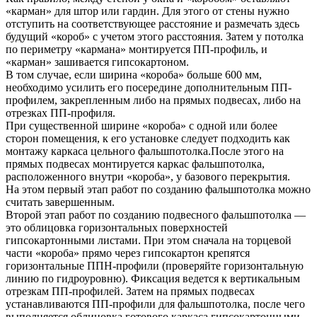
«карман» для штор или гардин. Для этого от стены нужно
отступить на соответствующее расстояние и размечать здесь
будущий «короб» с учетом этого расстояния. Затем у потолка
по периметру «кармана» монтируется ПП-профиль, и
«карман» зашивается гипсокартоном.
В том случае, если ширина «короба» больше 600 мм,
необходимо усилить его посередине дополнительным ПП-
профилем, закрепленным либо на прямых подвесах, либо на
отрезках ПП-профиля.
При существенной ширине «короба» с одной или более
сторон помещения, к его установке следует подходить как
монтажу каркаса цельного фальшпотолка.После этого на
прямых подвесах монтируется каркас фальшпотолка,
расположенного внутри «короба», у базового перекрытия.
На этом первый этап работ по созданию фальшпотолка можно
считать завершенным.
Второй этап работ по созданию подвесного фальшпотолка —
это облицовка горизонтальных поверхностей
гипсокартонными листами. При этом сначала на торцевой
части «короба» прямо через гипсокартон крепятся
горизонтальные ППН-профили (проверяйте горизонтальную
линию по гидроуровню). Фиксация ведется к вертикальным
отрезкам ПП-профилей. Затем на прямых подвесах
устанавливаются ПП-профили для фальшпотолка, после чего
выполняется облицовка готового каркаса гипсокартонными