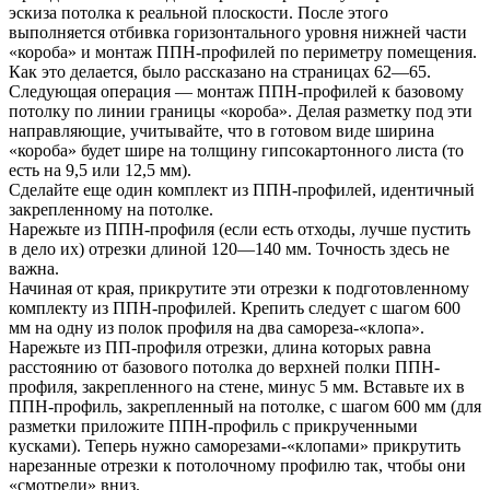
эскиза потолка к реальной плоскости. После этого
выполняется отбивка горизонтального уровня нижней части
«короба» и монтаж ППН-профилей по периметру помещения.
Как это делается, было рассказано на страницах 62—65.
Следующая операция — монтаж ППН-профилей к базовому
потолку по линии границы «короба». Делая разметку под эти
направляющие, учитывайте, что в готовом виде ширина
«короба» будет шире на толщину гипсокартонного листа (то
есть на 9,5 или 12,5 мм).
Сделайте еще один комплект из ППН-профилей, идентичный
закрепленному на потолке.
Нарежьте из ППН-профиля (если есть отходы, лучше пустить
в дело их) отрезки длиной 120—140 мм. Точность здесь не
важна.
Начиная от края, прикрутите эти отрезки к подготовленному
комплекту из ППН-профилей. Крепить следует с шагом 600
мм на одну из полок профиля на два самореза-«клопа».
Нарежьте из ПП-профиля отрезки, длина которых равна
расстоянию от базового потолка до верхней полки ППН-
профиля, закрепленного на стене, минус 5 мм. Вставьте их в
ППН-профиль, закрепленный на потолке, с шагом 600 мм (для
разметки приложите ППН-профиль с прикрученными
кусками). Теперь нужно саморезами-«клопами» прикрутить
нарезанные отрезки к потолочному профилю так, чтобы они
«смотрели» вниз.