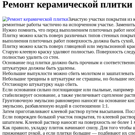
Ремонт керамической плитки
Зачастую участки покрытия из 
ремонтные работы частично на испорченном участке. Заменит
Нужно помнить, что перед выполнением плиточных работ нео
Плитку можно класть поверх различных типов стенных покрыти
выполнения плиточных работ поверхность должна быть сухой, 
Плитку можно класть поверх глянцевой или эмульсионной краск
Старую клеевую краску удаляют полностью. Поверхность след
полностью удалить со стен.
Основание под плитки должно быть прочным и соответственно
штукатурки должны быть удалены.
Небольшие выпуклости можно сбить молотком и зашпатлевать 
Небольшие трещины в штукатурке не страшны, но большие нео
Отстающую штукатурку надо сбить.
Если основания сильно поглощающие или пыльные, например ст
стабилизирует основание, а также увеличивает сцепление раст
Грунтовочную эмульсию равномерно наносят на основание кис
эмульсию, разбавленную водой в соотношении 1:1.
Затем приготавливают клеевой раствор путем высыпания. Пос
Если поврежден большой участок покрытия, то клеевой раство
шпателем. Клеевой раствор наносят на поверхность не более 1 
Как правило, укладку плиток начинают снизу. Для того чтобы
прижимают рукой, а если плитки большие — подбивают их спе