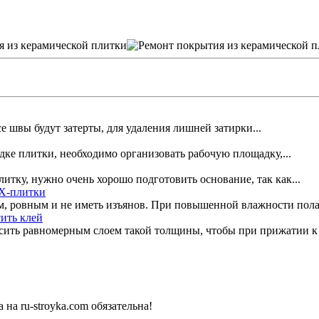
е швы будут затерты, для удаления лишней затирки...
ке плитки, необходимо организовать рабочую пло­щадку,...
литку, нужно очень хорошо подготовить основание, так как...
ВХ-плитки
, ровным и не иметь изъянов. При повышенной влажности пола.
сить клей
сить равномерным слоем такой толщины, чтобы при прижатии к ст
на ru-stroyka.com обязательна!