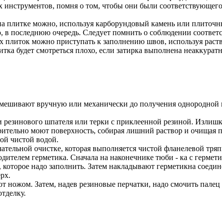
инструментов, помня о том, чтобы они были соответствующего 
 на плитке можно, используя карборундовый камень или плиточ
но, в последнюю очередь. Следует помнить о соблюдении соотв
х плиток можно приступать к заполнению швов, используя раств
ка будет смотреться плохо, если затирка выполнена неаккуратн
ымешивают вручную или механически до получения однородной м
резинового шпателя или терки с приклеенной резиной. Излишки
рительно моют поверхность, собирая лишний раствор и очищая п
ой чистой водой.
чательной очистке, которая выполняется чистой фланелевой тряп
ителем герметика. Сначала на наконечнике тюби - ка с гермети
 которое надо заполнить. Затем накладывают герметикна соеди
рх.
ют ножом. Затем, надев резиновые перчатки, надо смочить палец
тделку.