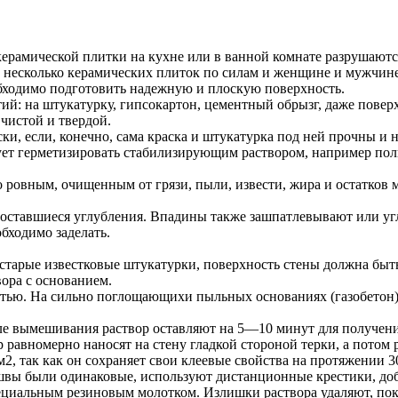
керамической плитки на кухне или в ванной комнате разрушаютс
ь несколько керамических плиток по силам и женщине и мужчин
бходимо подготовить надежную и плоскую поверхность.
й: на штукатурку, гипсокартон, цементный обрызг, даже повер
чистой и твердой.
и, если, конечно, сама краска и штукатурка под ней прочны и 
ует герметизировать стабилизирующим раствором, например по
 ровным, очищенным от грязи, пыли, извести, жира и остатков
оставшиеся углубления. Впадины также зашпатлевывают или уг
бходимо заделать.
арые известковые штукатурки, поверхность стены должна быть 
вора с основанием.
тью. На сильно поглощающихи пыльных основаниях (газобетон) 
ле вымешивания раствор оставляют на 5—10 минут для получен
р равномерно наносят на стену гладкой стороной терки, а пото
м2, так как он сохраняет свои клеевые свойства на протяжении 3
 швы были одинаковые, используют дистанционные крестики, до
циальным резиновым молотком. Излишки раствора удаляют, пока