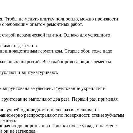
я. Чтобы не менять плитку полностью, можно произвести
е с небольшим опытом ремонтных работ.
х старой керамической плитки. Однако для успешного
не имеют дефектов.
ливинилацетатным герметиком. Старые обои тоже надо
 малярных покрытий. Все слабоприлегающие элементы
лубляют и заштукатуривают.
загрунтована эмульсией. Грунтование укрепляет и
грунтование выполняют два раза. Первый раз, применяя
ия лучшей однородности и еще раз вымешивают.
м равномерно распространяют по поверхности стены зубчатым
0 минут.
бирая их до ширины шва. Плитки после укладки на стене
 он не затвердел.