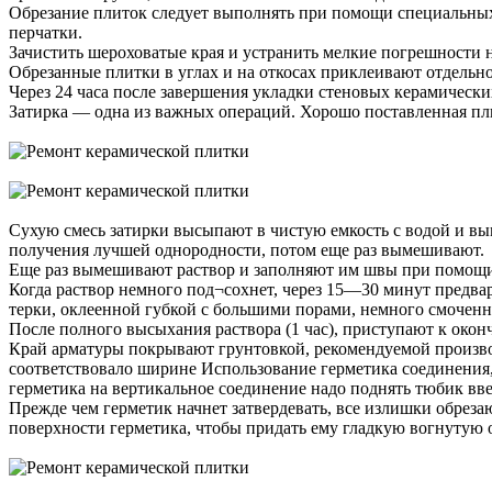
Обрезание плиток следует выполнять при помощи специальных 
перчатки.
Зачистить шероховатые края и устранить мелкие погрешности
Обрезанные плитки в углах и на откосах приклеивают отдель
Через 24 часа после завершения укладки стеновых керамически
Затирка — одна из важных операций. Хорошо поставленная плит
Сухую смесь затирки высыпают в чистую емкость с водой и в
получения лучшей однородности, потом еще раз вымешивают.
Еще раз вымешивают раствор и заполняют им швы при помощи 
Когда раствор немного под¬сохнет, через 15—30 минут предва
терки, оклеенной губкой с большими порами, немного смоченн
После полного высыхания раствора (1 час), приступают к окон
Край арматуры покрывают грунтовкой, рекомендуемой производ
соответствовало ширине Использование герметика соединения,
герметика на вертикальное соединение надо поднять тюбик вве
Прежде чем герметик начнет затвердевать, все излишки обреза
поверхности герметика, чтобы придать ему гладкую вогнутую о